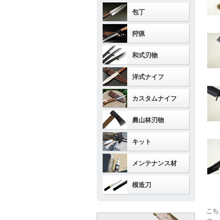
包丁
狩猟
和式刃物
洋式ナイフ
カスタムナイフ
農山林刃物
キット
メンテナンス材
模造刀
こち