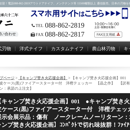
88-862-2819アウトドアナイフ、メンテナンス等 15500種類以上 通信販売。日本の刃物をEM
088-862-2819
TEL
088-862-2817
問い合わせ
FAX
FAX注文用紙
式刃物
洋式ナイフ
カスタムナイフ
農山林刃物
キ
プページ
>
【キャンプ焚き火応援企画】
> 【キャンプ焚き火応援企画】001 ●
皮ケース(黒)ファイアースターター付 洋樫テェッカー 【晶之作】 【訳
ン：承諾の上注文】
【キャンプ焚き火応援企画】001 ●キャンプ焚き火鉈
皮ケース(黒)ファイアースターター付 洋樫テェッ
展示会展示品：傷有 ノークレームノーリターン：承
ャンプ焚き火応援企画】ｺﾝﾊﾟｸﾄで切れ味抜群！ﾌｧｲｱｰｽ