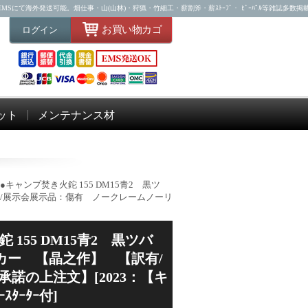
Sにて海外発送可能。畑仕事・山(山林)・狩猟・竹細工・薪割斧・薪ｽﾄｰﾌﾞ・ ﾋﾞｰﾊﾟﾙ等雑誌多数掲
お買い物カゴ
ログイン
ット
メンテナンス材
キャンプ焚き火鉈 155 DM15青2 黒ツ
有/展示会展示品：傷有 ノークレームノーリ
 155 DM15青2 黒ツバ
カー 【晶之作】 【訳有/
諾の上注文】[2023：【キ
ﾀｰﾀｰ付]