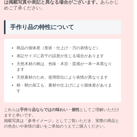
は掲載写真や表記と異なる場合がございます。
あらかじ
めご了承ください。
手作り品の特性について
商品の個体差（形状・仕上げ・刃の表情など）
表記サイズに若干の誤差が生じる場合があります
天然木材の柄は、色味・木目・質感が一本一本異なり
ます
天然素材のため、使用部位により表情が異なります
柄・鞘の加工も、素材や仕上げにより個体差がありま
す
これらは
手作り品ならではの味わい・個性
としてご理解いただけ
ますと幸いです。
掲載写真は「参考イメージ」としてご覧いただき、実際の商品と
の色合いや表情の違いをご承知のうえでご購入ください。