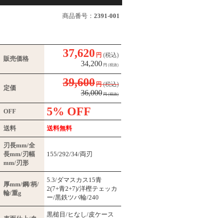
商品番号：
2391-001
37,620
円
(税込)
販売価格
34,200
円
(税抜)
39,600
円
(税込)
定価
36,000
円
(税抜)
5% OFF
OFF
送料
送料無料
刃長mm/全
長mm/刃幅
155/292/34/両刃
mm/刃形
5.3/ダマスカス15青
厚mm/鋼/柄/
2(7+青2+7)/洋樫テェッカ
輪/重g
ー/黒鉄ツバ輪/240
黒槌目/ヒなし/皮ケース