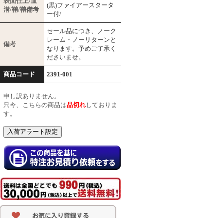
表面仕上/血
(黒)ファイアースタータ
溝/鞘/鞘備考
ー付/
セール品につき、ノーク
レーム・ノーリターンと
備考
なります。予めご了承く
ださいませ。
商品コード
2391-001
申し訳ありません。
只今、こちらの商品は
品切れ
しておりま
す。