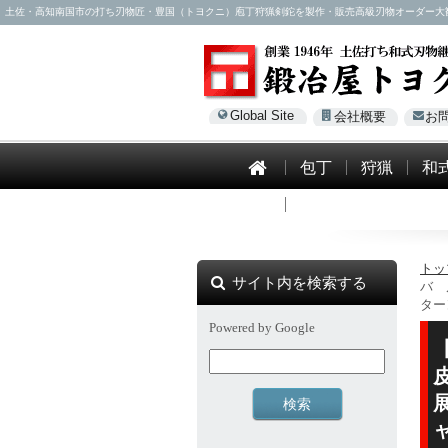
土佐・高知南国市の打ち刃物匠・豊国（トヨクニ）庖丁狩猟剣鉈を製作・販売高級刃物オーダー大歓迎！電話0
Global Site
会社概要
お
包丁
狩猟
和
模造刀
トッ
サイト内を検索する
バ 
ター
Powered by Google