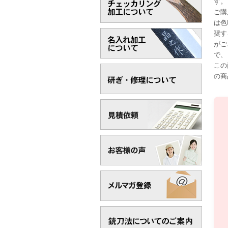
す。
ご購
は色
奨す
がご
で、
この
の商