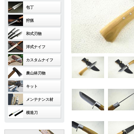
包丁
狩猟
和式刃物
洋式ナイフ
カスタムナイフ
農山林刃物
キット
メンテナンス材
模造刀