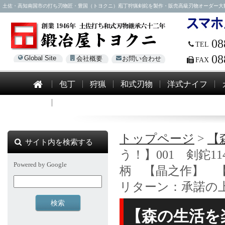
土佐・高知南国市の打ち刃物匠・豊国（トヨクニ）庖丁狩猟剣鉈を製作・販売高級刃物オーダー大歓迎！電話0
08
TEL
08
Global Site
会社概要
お問い合わせ
FAX
包丁
狩猟
和式刃物
洋式ナイフ
模造刀
トップページ
>
【
サイト内を検索する
う！】001 剣鉈1
Powered by Google
柄 【晶之作】 
リターン：承諾の
【森の生活を楽