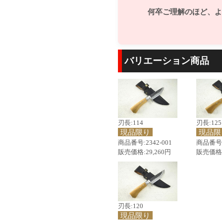
何卒ご理解のほど、よ
バリエーション商品
刃長:114
刃長:125
現品限り
現品限
商品番号:2342-001
商品番号:2
販売価格:29,260円
販売価格:
刃長:120
現品限り