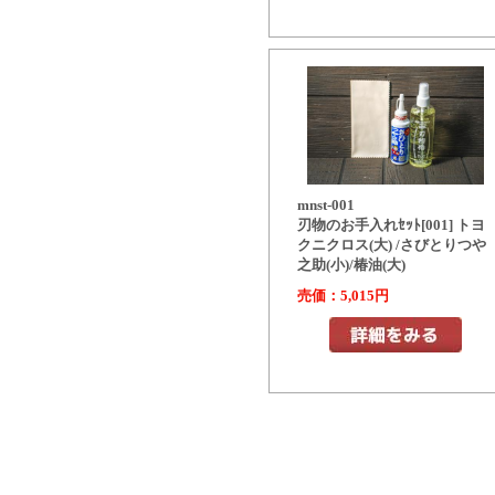
mnst-001
刃物のお手入れｾｯﾄ[001] トヨ
クニクロス(大) /さびとりつや
之助(小)/椿油(大)
売価：5,015円