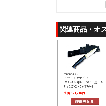
関連商品・オ
masano-001
アウトドアナイフ:
[MASANO]D2・G10 黒・ｶｲ
ﾃﾞｯｸｽｹｰｽ・ﾌｧｲｱｽﾀｰﾀ
売価：24,200円