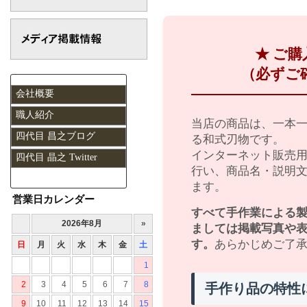
★ ご
（必ずご
会社概要
職人紹介
当店の商品は、一本
四代目 昌之ブログ
る和式刃物です。
インターネット販売
四代目 晶之 Twitter
行い、商品名・説明
ます。
営業日カレンダー
すべて手作業による
ましては掲載写真や
す。
あらかじめご了
手作り品の特性