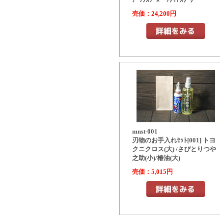
売価：24,200円
mnst-001
刃物のお手入れｾｯﾄ[001] トヨ
クニクロス(大) /さびとりつや
之助(小)/椿油(大)
売価：5,015円