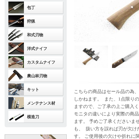
包丁
狩猟
和式刃物
洋式ナイフ
カスタムナイフ
農山林刃物
キット
こちらの商品はセール品の為、
しかねます。 また、1点限り
メンテナンス材
ますので、ご了承の上ご購入く
モニタの違いにより実際の商品
模造刀
ます。 予めご了承くださいま
も、 扱い方を誤れば刃が欠け
す。 ご使用後の欠けや折れに