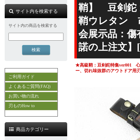
鞘】 豆剣鉈 
サイト内を検索する
鞘ウレタン 
サイト内の商品を検索する
会展示品：傷
諾の上注文】[2
★高級鞘：豆剣鉈特集ver001
ー、切れ味抜群のアウトドア用
ご利用ガイド
よくあるご質問(FAQ)
お買い物の流れ
刃ものHow to
商品カテゴリー