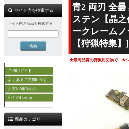
青2 両刃 全
サイト内を検索する
ステン【晶之
サイト内の商品を検索する
ークレームノー
【狩猟特集】]
★最高品質の狩猟用刃物で、今
ご利用ガイド
よくあるご質問(FAQ)
お買い物の流れ
刃ものHow to
商品カテゴリー