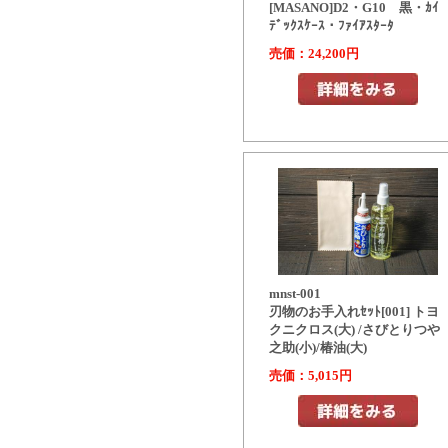
[MASANO]D2・G10 黒・ｶｲ
ﾃﾞｯｸｽｹｰｽ・ﾌｧｲｱｽﾀｰﾀ
売価：24,200円
mnst-001
刃物のお手入れｾｯﾄ[001] トヨ
クニクロス(大) /さびとりつや
之助(小)/椿油(大)
売価：5,015円