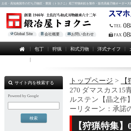
土佐・高知南国市の打ち刃物匠・豊国（トヨクニ）庖丁狩猟剣鉈を製作・販売高級刃物オーダー大歓迎！電話0
08
TEL
08
Global Site
会社概要
お問い合わせ
FAX
包丁
狩猟
和式刃物
洋式ナイフ
模造刀
トップページ
>
【
サイト内を検索する
270 ダマスカス1
Powered by Google
ルステン【晶之作
ーリターン：承諾
【狩猟特集】0