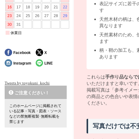
表記サイズに若干
す
天然木材の柄は、
異なります
天然素材のため、
ます
柄・鞘の加工も、
Facebook
X
あります
Instagram
LINE
これらは
手作り品ならで
Tweets by toyokuni_kochi
いただけますと幸いです
掲載写真は「参考イメー
ご注意ください！
の商品との色合いや表情
ください。
このホームページに掲載されて
いる記事・写真・図表・ソース
などの禁無断複製･無断転載を
禁じます
写真だけでは不