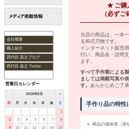
★ ご
（必ずご
当店の商品は、一本
会社概要
る和式刃物です。
インターネット販売
職人紹介
行い、商品名・説明
四代目 昌之ブログ
ます。
四代目 晶之 Twitter
すべて手作業による
ましては掲載写真や
営業日カレンダー
す。
あらかじめご了
手作り品の特性
商品の個体差（形