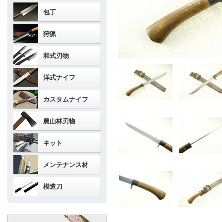
包丁
狩猟
和式刃物
洋式ナイフ
カスタムナイフ
農山林刃物
キット
メンテナンス材
模造刀