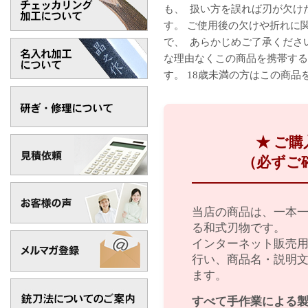
も、 扱い方を誤れば刃が欠け
す。 ご使用後の欠けや折れに
で、 あらかじめご了承くださ
な理由なくこの商品を携帯する
す。 18歳未満の方はこの商
★ ご
（必ずご
当店の商品は、一本
る和式刃物です。
インターネット販売
行い、商品名・説明
ます。
すべて手作業による