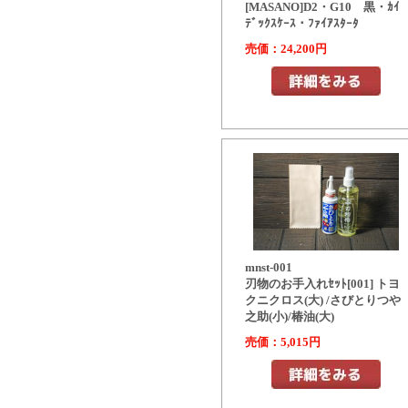
[MASANO]D2・G10 黒・ｶｲ
ﾃﾞｯｸｽｹｰｽ・ﾌｧｲｱｽﾀｰﾀ
売価：24,200円
mnst-001
刃物のお手入れｾｯﾄ[001] トヨ
クニクロス(大) /さびとりつや
之助(小)/椿油(大)
売価：5,015円