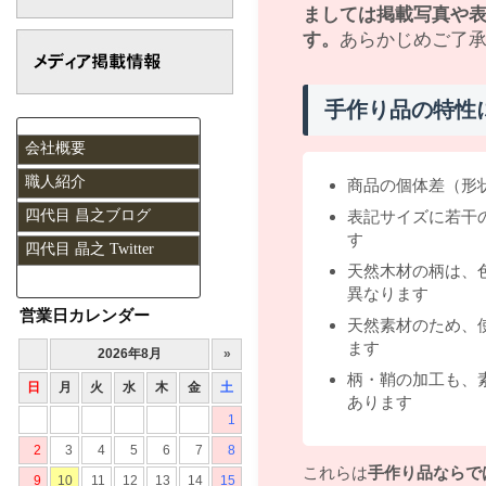
ましては掲載写真や
す。
あらかじめご了
手作り品の特性
会社概要
職人紹介
商品の個体差（形
四代目 昌之ブログ
表記サイズに若干
す
四代目 晶之 Twitter
天然木材の柄は、
異なります
営業日カレンダー
天然素材のため、
ます
柄・鞘の加工も、
あります
これらは
手作り品ならで