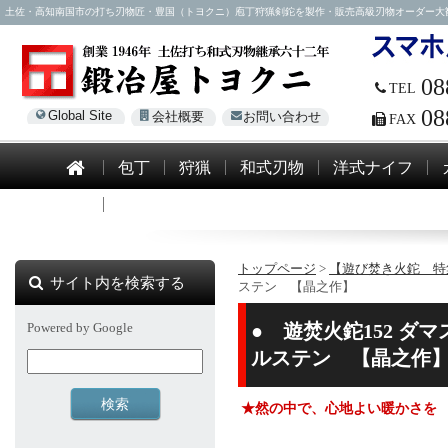
土佐・高知南国市の打ち刃物匠・豊国（トヨクニ）庖丁狩猟剣鉈を製作・販売高級刃物オーダー大歓迎！電話0
08
TEL
08
Global Site
会社概要
お問い合わせ
FAX
包丁
狩猟
和式刃物
洋式ナイフ
模造刀
トップページ
>
【遊び焚き火鉈 特
サイト内を検索する
ステン 【晶之作】
Powered by Google
● 遊焚火鉈152 ダ
ルステン 【晶之作】[
★然の中で、心地よい暖かさを