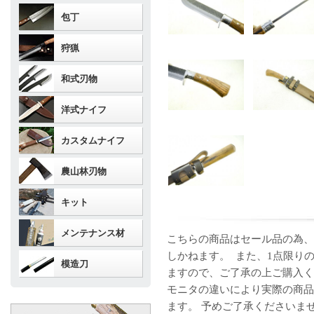
包丁
狩猟
和式刃物
洋式ナイフ
カスタムナイフ
農山林刃物
キット
メンテナンス材
こちらの商品はセール品の為、
しかねます。 また、1点限り
模造刀
ますので、ご了承の上ご購入く
モニタの違いにより実際の商品
ます。 予めご了承くださいま