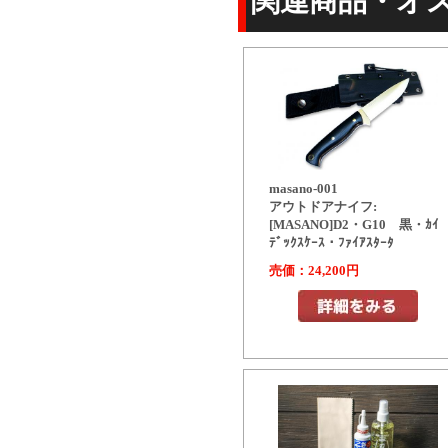
関連商品・オ
masano-001
アウトドアナイフ:
[MASANO]D2・G10 黒・ｶｲ
ﾃﾞｯｸｽｹｰｽ・ﾌｧｲｱｽﾀｰﾀ
売価：24,200円