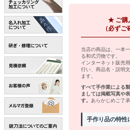
★ ご
（必ずご
当店の商品は、一本
る和式刃物です。
インターネット販売
行い、商品名・説明
ます。
すべて手作業による
ましては掲載写真や
す。
あらかじめご了
手作り品の特性