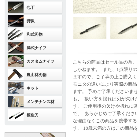
包丁
狩猟
和式刃物
洋式ナイフ
カスタムナイフ
こちらの商品はセール品の為、
しかねます。 また、1点限り
農山林刃物
ますので、ご了承の上ご購入く
モニタの違いにより実際の商品
キット
ます。 予めご了承くださいま
も、 扱い方を誤れば刃が欠け
メンテナンス材
す。 ご使用後の欠けや折れに
で、 あらかじめご了承くださ
模造刀
な理由なくこの商品を携帯する
す。 18歳未満の方はこの商