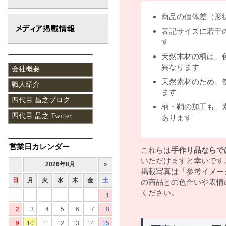
商品の個体差（形
表記サイズに若干
す
天然木材の柄は、
異なります
会社概要
天然素材のため、
職人紹介
ます
四代目 昌之ブログ
柄・鞘の加工も、
四代目 晶之 Twitter
あります
営業日カレンダー
これらは
手作り品ならで
いただけますと幸いです
掲載写真は「参考イメー
の商品との色合いや表情
ください。