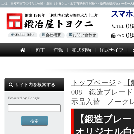
土佐・高知南国市の打ち刃物匠・豊国（トヨクニ）庖丁狩猟剣鉈を製作・販売高級刃物オーダー大歓迎！電話0
08
TEL
08
Global Site
会社概要
お問い合わせ
FAX
包丁
狩猟
和式刃物
洋式ナイフ
模造刀
トップページ
>
【
サイト内を検索する
008 鍛造ブレード
Powered by Google
示品入替 ノーク
【鍛造ブレード
オリジナル白