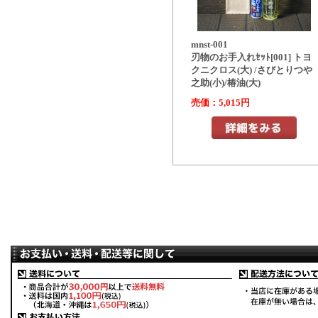
mnst-001
刃物のお手入れｾｯﾄ[001] トヨ
クニクロス(大) /さびとりつや
之助(小)/椿油(大)
売価：5,015円