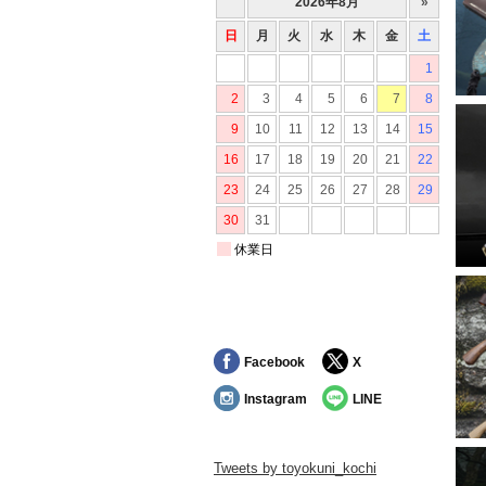
2
2
2
2
2
2
2
2
2
2
Facebook
X
2
Instagram
LINE
2
2
Tweets by toyokuni_kochi