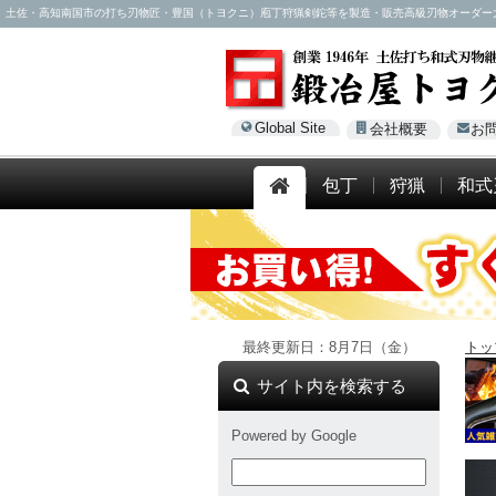
土佐・高知南国市の打ち刃物匠・豊国（トヨクニ）庖丁狩猟剣鉈等を製造・販売高級刃物オーダー大歓迎！電
Global Site
会社概要
お
包丁
狩猟
和式
最終更新日：8月7日（金）
トッ
サイト内を検索する
Powered by Google