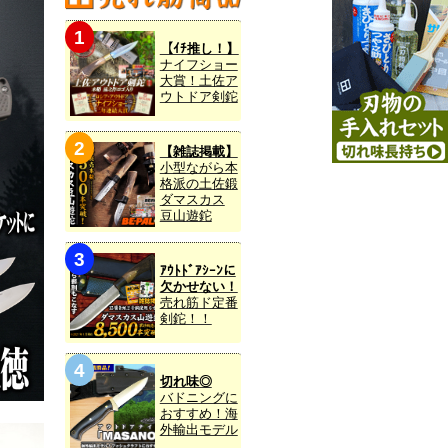
【ｲﾁ推し！】
ナイフショー
大賞！土佐ア
ウトドア剣鉈
【雑誌掲載】
小型ながら本
格派の土佐鍛
ダマスカス
豆山遊鉈
ｱｳﾄﾄﾞｱｼｰﾝに
欠かせない！
売れ筋ド定番
剣鉈！！
切れ味◎
バドニングに
おすすめ！海
外輸出モデル