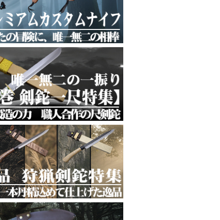
山男袋
イフ袋
フ袋
やすさ
逸品
れる相棒
美しい模様
広く活躍
頼の刃を腰に携えて
ッショナルへ
支える一本