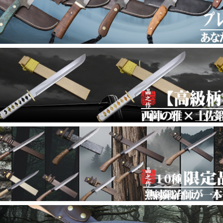
【鍛冶屋トヨクニ 福袋2026｜第三弾 土州剣鉈 
025年12月18日
企画
【鍛冶屋トヨクニ 福袋2026｜第二弾 ネックナ
025年12月18日
企画
【鍛冶屋トヨクニ 福袋2026｜第一弾 輸入ナイ
025年12月18日
企画
【アウトドア遊鉈/小刀特集】鋭い切れ味と研ぎ
025年12月06日
企画
【漆拵 狩猟剣鉈シリーズ】伝統と実用を極めた
025年12月06日
企画
【極鋼/青極 有害駆除剣鉈特集】狩猟に挑む頼
025年12月06日
企画
【ダマスカス15青2鍛造小刀特集】存在感ある
025年12月05日
企画
【鍛造小刀 /片刃左・右/両刃 特集】高品質切出
025年11月07日
企画
【土佐腰鉈特集】アウトドアの頼れる相棒
025年11月04日
企画
【鍛造小刀特集】キャンプ・釣り・登山など幅
025年10月31日
企画
【狩猟:捌/青紙スーパー特集 山粧う季節、信
025年10月28日
企画
【漆拵 ダマスカス有害駆除鉈】狩猟のプロフェ
025年10月24日
企画
【匠製作！ソロキャンプ鉈特集】アウトドアを
025年10月21日
企画