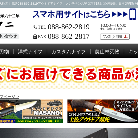
話088-862-2819アウトドアナイフ、メンテナンス等 3万本以上 通信販売。日本製刃物をEMSに
088-862-2819
TEL
088-862-2817
問い合わせ
FAX
FAX注文用紙
刃物
洋式ナイフ
カスタムナイフ
農山林刃物
キ
プページ >