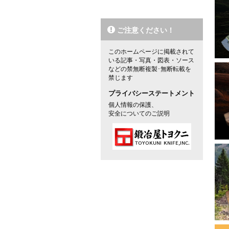
2
2
ご注意ください！
2
このホームページに掲載されて
2
いる記事・写真・図表・ソース
などの禁無断複製･無断転載を
禁じます
2
プライバシーステートメント
2
個人情報の保護、
安全についてのご説明
2
2
2
2
2
2
2