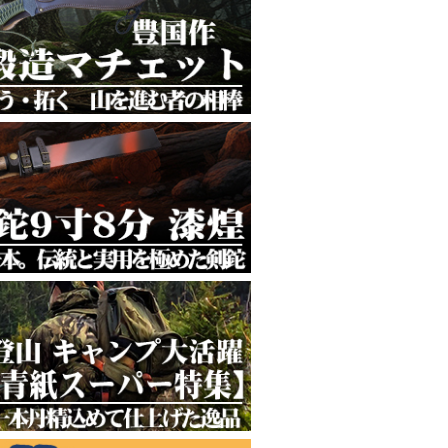
味と耐久性の融合
ビティを楽しむ
然を遊び尽くす
けの一振り
れ波紋が美しい
両立
頼される一振り
マスカス剣鉈
える万能ナイフ
ウトドアに！