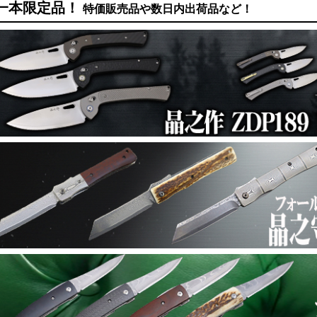
一本限定品！
特価販売品や数日内出荷品など！
ＺＤＰ189 筋引牛刀:三徳:切付:ペティ包丁：
026年03月17日
包丁
フォールディングＭＡＳＡＮＯ ＳＲＳ13真
026年03月17日
ナイフ
フォールディングナイフMASANO（NI-DM-S
026年03月17日
ナイフ
晶之作 ZDP189 フォールディング三徳/フォー
026年03月14日
ナイフ
Boker Magnum ナイフ入荷
026年03月14日
企画
プレミアムカスタムナイフ
026年03月03日
企画
■数量限定：１本特別販売■最大30％オフ
026年03月03日
企画
本決算2026│第三弾 土佐腰鉈
026年02月14日
企画
本決算2026│第一弾 輸入ネックナイフ
026年02月14日
企画
本決算2026│第一弾 輸入ナイフ
026年02月14日
企画
鍛冶屋トヨクニ 本決算2026
026年02月01日
企画
自然をもっと自由に万能フルタング鉈・特選6本
026年01月17日
企画
友人、家族で楽しむキャンプ フルタングナイフ
026年01月16日
企画