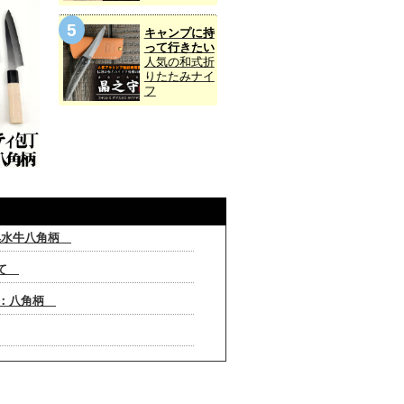
キャンプに持
って行きたい
人気の和式折
りたたみナイ
フ
楓黒水牛八角柄
いて
/楓：八角柄
牛八角柄