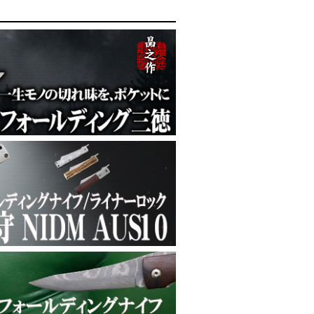
楓黒水牛八角柄
鍮グリップ
LDマジック）SLDマジック
ルディング菜切
特選9種