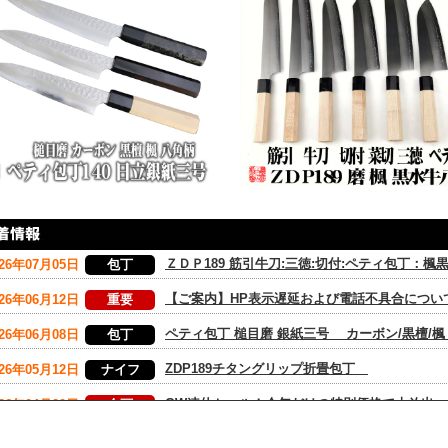
ＺＤＰ189 筋引牛刀:三徳:切付:ペティ包丁：
026年07月05日
包丁
【ご案内】HP表示遅延および電話不具合につ
026年06月12日
重要
ペティ包丁 槌目磨 銀紙三号 カーボン/黒檀
026年06月08日
包丁
ZDP189チタングリップ折畳包丁
026年05月12日
ナイフ
GW連休セール！今年だけの特別価格で大放出
026年04月29日
企画
青2 筋引牛刀:三徳:切付:ペティ包丁：黒檀水
026年04月19日
包丁