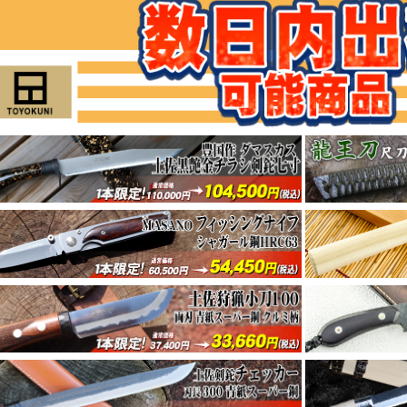
地元高知川漁師アウトドア愛好家の声から生出
025年09月02日
企画
薄型軽量:渓走刀 魚を捌き、枝を払う。薄くて
025年09月02日
企画
豆山遊鉈 軽やかに、鋭く
025年08月29日
企画
職人技！手のひらサイズの万能小刀
025年08月26日
企画
上半期決算SALE 第10弾
025年08月08日
企画
上半期決算SALE 第9弾
025年08月08日
企画
上半期決算SALE 第8弾
025年08月08日
企画
上半期決算SALE 第7弾
025年08月08日
企画
上半期決算SALE 第6弾
025年08月05日
企画
上半期決算SALE 第5弾
025年08月05日
企画
上半期決算SALE 第4弾
025年08月05日
企画
上半期決算SALE 第3弾
025年08月01日
企画
上半期決算SALE 第２弾
025年08月01日
企画