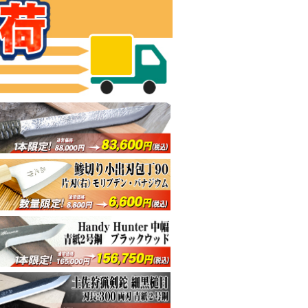
した剣鉈、万能型コンパクト剣鉈
軽い、頼れる相棒