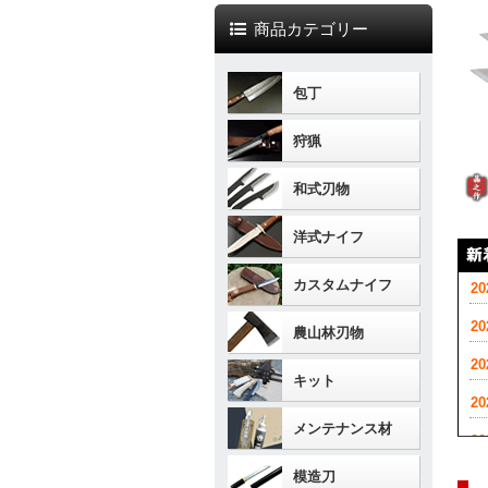
商品カテゴリー
包丁
狩猟
和式刃物
洋式ナイフ
カスタムナイフ
2
2
農山林刃物
2
キット
2
メンテナンス材
2
模造刀
2