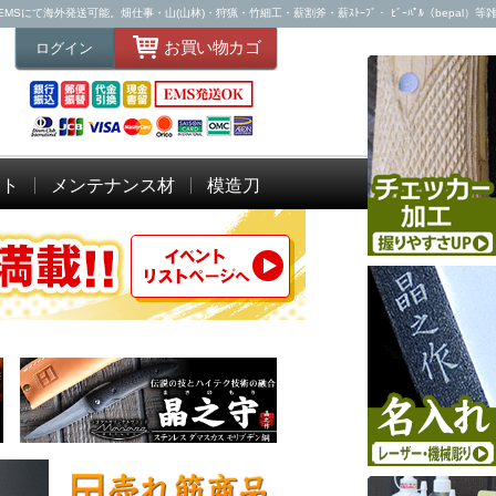
て海外発送可能。畑仕事・山(山林)・狩猟・竹細工・薪割斧・薪ｽﾄｰﾌﾞ・ ﾋﾞｰﾊﾟﾙ（bepal）等
お買い物カゴ
ログイン
ット
メンテナンス材
模造刀