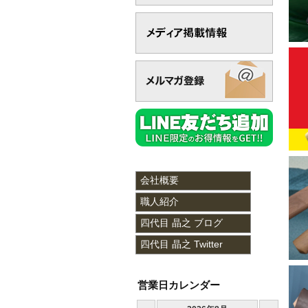
2
2
2
2
2
2
2
会社概要
2
職人紹介
2
四代目 晶之 ブログ
2
四代目 晶之 Twitter
2
営業日カレンダー
2