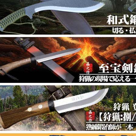
【ダマスカス多用途鉈特集】鍛冶師が鍛えた切
025年10月17日
企画
三徳包丁/紫檀柄 料亭品質の三徳包丁セール
025年10月14日
企画
【アウトドア万能鉈特集】自然の中でアクティ
025年10月10日
企画
【土佐熟練鍛冶師拵え/鍛造小刀特集】一本で自
025年10月07日
企画
ﾀﾞﾏｽｶｽ鍛造小刀特集 伝統と創造が融合 貴方だ
025年10月03日
企画
ダマスカス剣鉈【匠】特集 切る度に惚れ直す乱
025年10月03日
企画
渓流・アウトドア ダマスカス剣鉈特集
025年09月19日
企画
鍛造フルタング剣鉈特集 握りやすさと強度を
025年09月16日
企画
狩猟ダマスカス剣鉈シリーズ 狩猟の現場で信
025年09月12日
企画
ダマスカス剣鉈特集 土佐鍛冶師が打つ極上ダ
025年09月09日
企画
土佐万能フルタングナイフ 小型で多用途に使
025年09月05日
企画
極上剣鉈 特集 初心者から上級者へあらゆるア
025年09月05日
企画
万能土佐腰鉈-剣鉈 登山・山菜・キノコ狩り
025年09月05日
企画