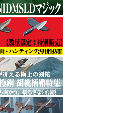
！
 土佐伝統鉈
ての人へ
丁袋