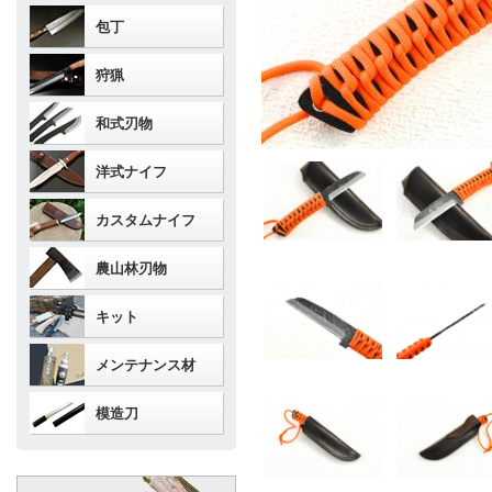
包丁
狩猟
和式刃物
洋式ナイフ
カスタムナイフ
農山林刃物
キット
メンテナンス材
模造刀