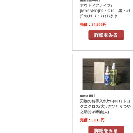
masano-001
アウトドアナイフ:
[MASANO]D2・G10 黒・ｶｲ
ﾃﾞｯｸｽｹｰｽ・ﾌｧｲｱｽﾀｰﾀ
売価：24,200円
mnst-001
刃物のお手入れｾｯﾄ[001] トヨ
クニクロス(大) /さびとりつや
之助(小)/椿油(大)
売価：5,015円