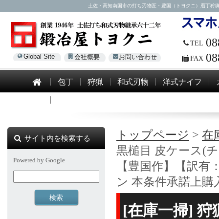
土佐・高知南国市の打ち刃物匠・豊国（トヨクニ）庖丁狩猟剣鉈を
08
TEL
08
Global Site
会社概要
お問い合わせ
FAX
包丁
狩猟
和式刃物
洋式ナイフ
模造刀
トップページ
>
在
サイト内を検索する
黒槌目 皮ケース(チ
Powered by Google
【豊国作】【訳有：
ン 本条件承諾上購
[在庫一掃] 狩