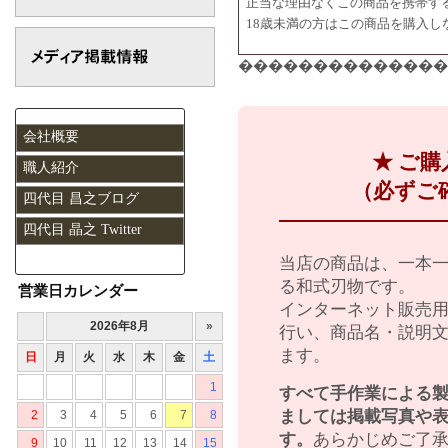
正当な理由なくこの商品を携帯す
18歳未満の方はこの商品を購入し
��������������
会社概要
★ ご
職人紹介
（必ずご
四代目 昌之ブログ
四代目 晶之 Twitter
当店の商品は、一本
る和式刃物です。
営業日カレンダー
インターネット販売
行い、商品名・説明
ます。
すべて手作業による
ましては掲載写真や
す。
あらかじめご了