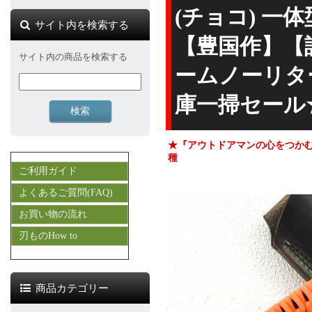
(チョコ) 一
サイト内を検索する
【豊国作】【
サイト内の商品を検索する
ームノーリタ
庫一掃セール
★『アウトドアマンの心をつかむ
種
ご利用ガイド
よくあるご質問(FAQ)
お買い物の流れ
刃ものHow to
商品カテゴリー