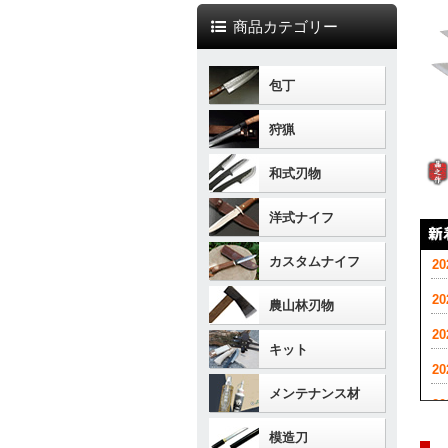
商品カテゴリー
包丁
狩猟
和式刃物
洋式ナイフ
カスタムナイフ
2
2
農山林刃物
2
キット
2
メンテナンス材
2
模造刀
2