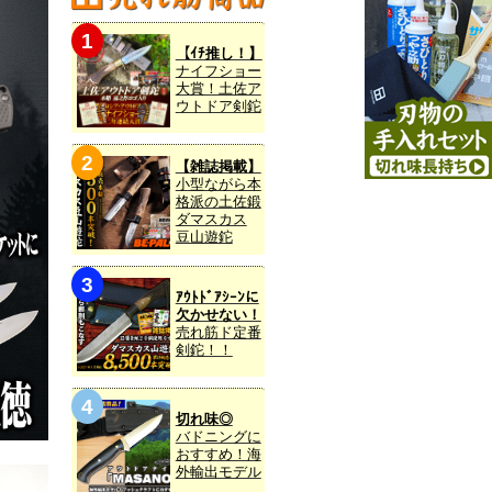
【ｲﾁ推し！】
ナイフショー
大賞！土佐ア
ウトドア剣鉈
【雑誌掲載】
小型ながら本
格派の土佐鍛
ダマスカス
豆山遊鉈
ｱｳﾄﾄﾞｱｼｰﾝに
欠かせない！
売れ筋ド定番
剣鉈！！
切れ味◎
バドニングに
おすすめ！海
外輸出モデル