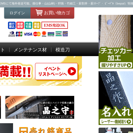
て海外発送可能。畑仕事・山(山林)・狩猟・竹細工・薪割斧・薪ｽﾄｰﾌﾞ・ ﾋﾞｰﾊﾟﾙ（bepal）等
お買い物カゴ
ログイン
ット
メンテナンス材
模造刀