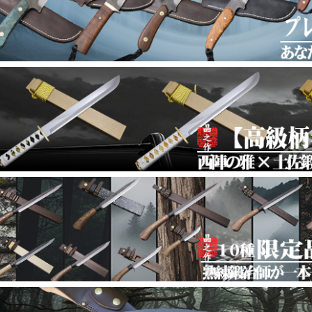
【鍛冶屋トヨクニ 福袋2026｜第四弾 骨スキ包
025年12月18日
企画
【鍛冶屋トヨクニ 福袋2026｜第三弾 土州剣鉈 
025年12月18日
企画
【鍛冶屋トヨクニ 福袋2026｜第二弾 ネックナ
025年12月18日
企画
【鍛冶屋トヨクニ 福袋2026｜第一弾 輸入ナイ
025年12月18日
企画
【アウトドア遊鉈/小刀特集】鋭い切れ味と研ぎ
025年12月06日
企画
【漆拵 狩猟剣鉈シリーズ】伝統と実用を極めた
025年12月06日
企画
【極鋼/青極 有害駆除剣鉈特集】狩猟に挑む頼
025年12月06日
企画
【ダマスカス15青2鍛造小刀特集】存在感ある
025年12月05日
企画
【鍛造小刀 /片刃左・右/両刃 特集】高品質切出
025年11月07日
企画
【土佐腰鉈特集】アウトドアの頼れる相棒
025年11月04日
企画
【鍛造小刀特集】キャンプ・釣り・登山など幅
025年10月31日
企画
【狩猟:捌/青紙スーパー特集 山粧う季節、信
025年10月28日
企画
【漆拵 ダマスカス有害駆除鉈】狩猟のプロフェ
025年10月24日
企画