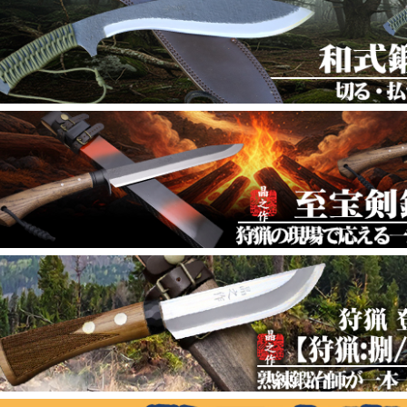
【匠製作！ソロキャンプ鉈特集】アウトドアを
025年10月21日
企画
【ダマスカス多用途鉈特集】鍛冶師が鍛えた切
025年10月17日
企画
三徳包丁/紫檀柄 料亭品質の三徳包丁セール
025年10月14日
企画
【アウトドア万能鉈特集】自然の中でアクティ
025年10月10日
企画
【土佐熟練鍛冶師拵え/鍛造小刀特集】一本で自
025年10月07日
企画
ﾀﾞﾏｽｶｽ鍛造小刀特集 伝統と創造が融合 貴方だ
025年10月03日
企画
ダマスカス剣鉈【匠】特集 切る度に惚れ直す乱
025年10月03日
企画
渓流・アウトドア ダマスカス剣鉈特集
025年09月19日
企画
鍛造フルタング剣鉈特集 握りやすさと強度を
025年09月16日
企画
狩猟ダマスカス剣鉈シリーズ 狩猟の現場で信
025年09月12日
企画
ダマスカス剣鉈特集 土佐鍛冶師が打つ極上ダ
025年09月09日
企画
土佐万能フルタングナイフ 小型で多用途に使
025年09月05日
企画
極上剣鉈 特集 初心者から上級者へあらゆるア
025年09月05日
企画