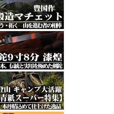
支える一本
味と耐久性の融合
ビティを楽しむ
然を遊び尽くす
けの一振り
れ波紋が美しい
両立
頼される一振り
マスカス剣鉈
える万能ナイフ
ウトドアに！