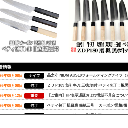
晶之守 NIDM AUS10フォールディングナイフ（ﾗ
026年08月08日
ナイフ
ＺＤＰ189 筋引牛刀:三徳:切付:ペティ包丁：
026年08月08日
包丁
【ご案内】HP表示遅延および電話不具合につ
026年06月12日
重要
ペティ包丁 槌目磨 銀紙三号 カーボン/黒檀
026年06月08日
包丁
ZDP189チタングリップ折畳包丁
026年05月12日
ナイフ
GW連休セール！今年だけの特別価格で大放出
026年04月29日
企画