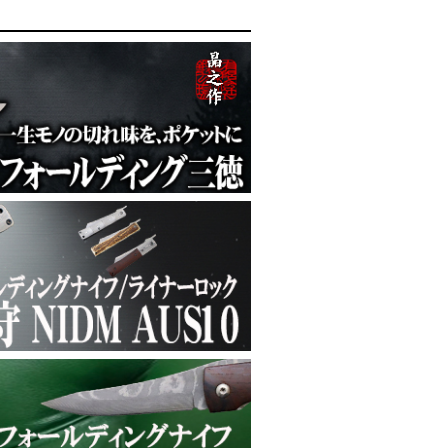
牛八角柄
楓黒水牛八角柄
鍮グリップ
LDマジック）SLDマジック
ルディング菜切