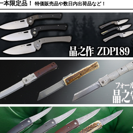
一本限定品！
特価販売品や数日内出荷品など！
青2 筋引牛刀:三徳:切付:ペティ包丁：黒檀水
026年04月19日
包丁
ＺＤＰ189 筋引牛刀:三徳:切付:ペティ包丁：
026年03月17日
包丁
フォールディングＭＡＳＡＮＯ ＳＲＳ13真
026年03月17日
ナイフ
フォールディングナイフMASANO（NI-DM-S
026年03月17日
ナイフ
晶之作 ZDP189 フォールディング三徳/フォー
026年03月14日
ナイフ
Boker Magnum ナイフ入荷
026年03月14日
企画
プレミアムカスタムナイフ
026年03月03日
企画
■数量限定：１本特別販売■最大30％オフ
026年03月03日
企画
本決算2026│第三弾 土佐腰鉈
026年02月14日
企画
本決算2026│第一弾 輸入ネックナイフ
026年02月14日
企画
本決算2026│第一弾 輸入ナイフ
026年02月14日
企画
鍛冶屋トヨクニ 本決算2026
026年02月01日
企画
自然をもっと自由に万能フルタング鉈・特選6本
026年01月17日
企画