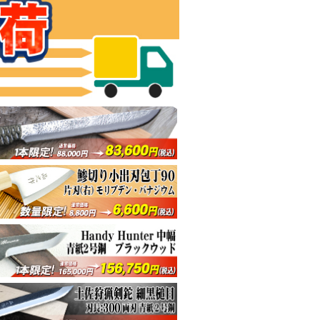
した剣鉈、万能型コンパクト剣鉈
軽い、頼れる相棒