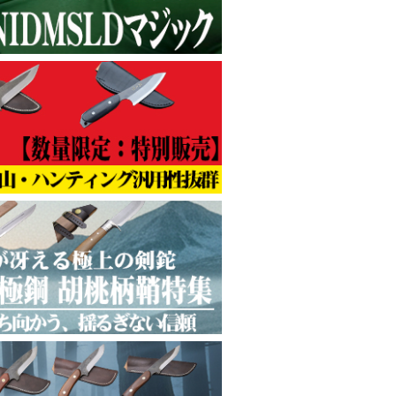
特選9種
！
 土佐伝統鉈
ての人へ