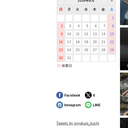
2
2
2
2
2
2
2
2
2
2
Facebook
X
2
Instagram
LINE
2
2
Tweets by toyokuni_kochi