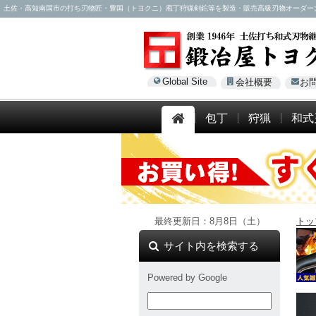
土佐・高知南国市の打ち刃物匠・豊国（トヨクニ）庖丁狩猟剣鉈等を製造・販売高級刃物オーダー大歓迎！電
Global Site
会社概要
お
包丁
狩猟
和式
最終更新日：8月8日（土）
トッ
サイト内を検索する
Powered by Google