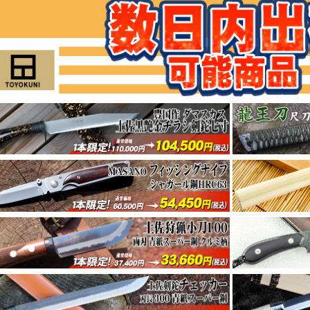
万能土佐腰鉈-剣鉈 登山・山菜・キノコ狩り
025年09月05日
企画
地元高知川漁師アウトドア愛好家の声から生出
025年09月02日
企画
薄型軽量:渓走刀 魚を捌き、枝を払う。薄くて
025年09月02日
企画
豆山遊鉈 軽やかに、鋭く
025年08月29日
企画
職人技！手のひらサイズの万能小刀
025年08月26日
企画
上半期決算SALE 第10弾
025年08月08日
企画
上半期決算SALE 第9弾
025年08月08日
企画
上半期決算SALE 第8弾
025年08月08日
企画
上半期決算SALE 第7弾
025年08月08日
企画
上半期決算SALE 第6弾
025年08月05日
企画
上半期決算SALE 第5弾
025年08月05日
企画
上半期決算SALE 第4弾
025年08月05日
企画
上半期決算SALE 第3弾
025年08月01日
企画