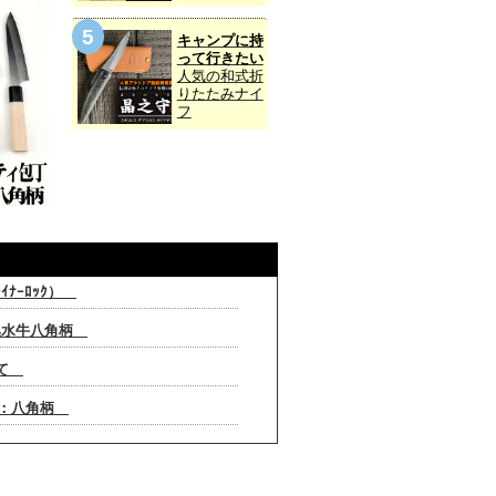
キャンプに持
って行きたい
人気の和式折
りたたみナイ
フ
ｲﾅｰﾛｯｸ）
楓黒水牛八角柄
いて
/楓：八角柄