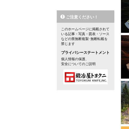
2
2
ご注意ください！
2
このホームページに掲載されて
2
いる記事・写真・図表・ソース
などの禁無断複製･無断転載を
禁じます
2
プライバシーステートメント
2
個人情報の保護、
安全についてのご説明
2
2
2
2
2
2
2