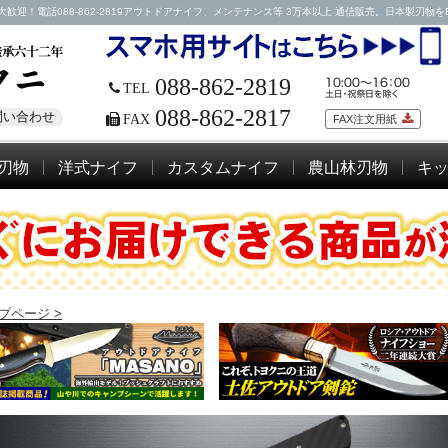
話088-862-2819アウトドアナイフ、メンテナンス等 3万本以上 通信販売。日本製刃物をEMSに
088-862-2819
TEL
088-862-2817
問い合わせ
FAX
FAX注文用紙
刃物
洋式ナイフ
カスタムナイフ
農山林刃物
キ
プページ >