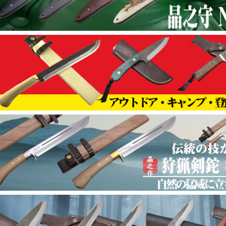
友人、家族で楽しむキャンプ フルタングナイフ
026年01月16日
企画
【鍛造小刀ダマスカス 特集】ハンドメイド用
026年01月10日
企画
狩猟【捌】/アウトドア鉈 小型でも頼れる一本
026年01月10日
企画
【土佐万能鉈特集】 竹割/焚火 頼れる一振り
026年01月10日
企画
【狩猟愛好家 道具特集】 自然と向き合うすべ
025年12月23日
企画
2025-2026年末年始休業日のご案内
025年12月23日
企画
【鍛冶屋トヨクニ 福袋2026｜総合
025年12月18日
企画
【鍛冶屋トヨクニ 福袋2026｜第九弾 剣鉈袋
025年12月18日
企画
【鍛冶屋トヨクニ 福袋2026｜第八弾 キャンプ袋
025年12月18日
企画
【鍛冶屋トヨクニ 福袋2026｜第七弾 晶之剣鉈袋
025年12月18日
企画
【鍛冶屋トヨクニ 福袋2026｜第六弾 料理包丁袋
025年12月18日
企画
【鍛冶屋トヨクニ 福袋2026｜第五弾 野遊び袋
025年12月18日
企画