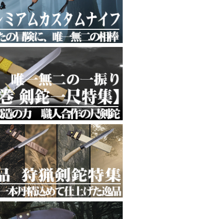
丁袋
山男袋
イフ袋
フ袋
やすさ
逸品
れる相棒
美しい模様
広く活躍
頼の刃を腰に携えて
ッショナルへ