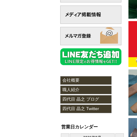
2
2
2
2
2
2
2
会社概要
2
職人紹介
2
四代目 晶之 ブログ
2
四代目 晶之 Twitter
2
営業日カレンダー
2