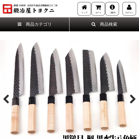
トップ
カート
ご案内
ログイン
商品カテゴリ
商品検索
Previous
Next