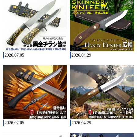
2026.07.05
2026.04.29
2026.07.05
2026.04.29