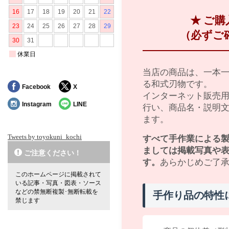
★ ご
（必ずご
当店の商品は、一本
る和式刃物です。
Facebook
X
インターネット販売
Instagram
LINE
行い、商品名・説明
ます。
Tweets by toyokuni_kochi
すべて手作業による
ましては掲載写真や
ご注意ください！
す。
あらかじめご了
このホームページに掲載されて
いる記事・写真・図表・ソース
などの禁無断複製･無断転載を
手作り品の特性
禁じます