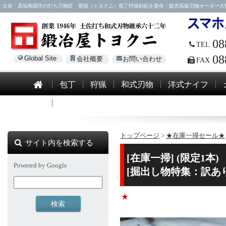
土佐・高知南国市の打ち刃物匠・豊国（トヨクニ）庖丁狩猟剣鉈を製作・販売高級刃物オーダー大歓迎！電話0
08
TEL
08
Global Site
会社概要
お問い合わせ
FAX
包丁
狩猟
和式刃物
洋式ナイフ
模造刀
トップページ
>
★在庫一掃セール★
サイト内を検索する
[在庫一掃] (限定1本
Powered by Google
[掘出し物特集：訳あ
★