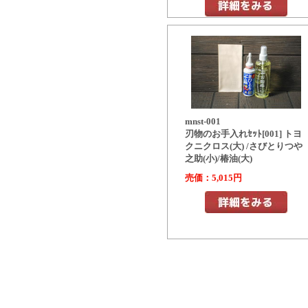
mnst-001
刃物のお手入れｾｯﾄ[001] トヨ
クニクロス(大) /さびとりつや
之助(小)/椿油(大)
売価：5,015円