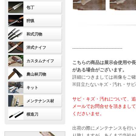
包丁
狩猟
和式刃物
洋式ナイフ
---------------------------------
カスタムナイフ
こちらの商品は展示会使用や長
がある場合がございます。
農山林刃物
詳細につきましては画像をご確
※目立たないキズ・汚れ・サビ
キット
サビ・キズ・汚れについて、追
メンテナンス材
メールでお問合せを頂きまして
くださいませ。
模造刀
出荷の際にメンテナンスを行い
り致します
が、あくまで当社が