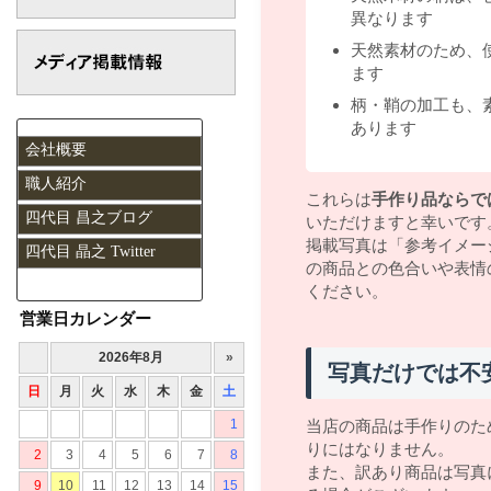
異なります
天然素材のため、
ます
柄・鞘の加工も、
あります
会社概要
職人紹介
これらは
手作り品ならで
四代目 昌之ブログ
いただけますと幸いです
掲載写真は「参考イメー
四代目 晶之 Twitter
の商品との色合いや表情
ください。
営業日カレンダー
写真だけでは不
当店の商品は手作りのた
りにはなりません。
また、訳あり商品は写真