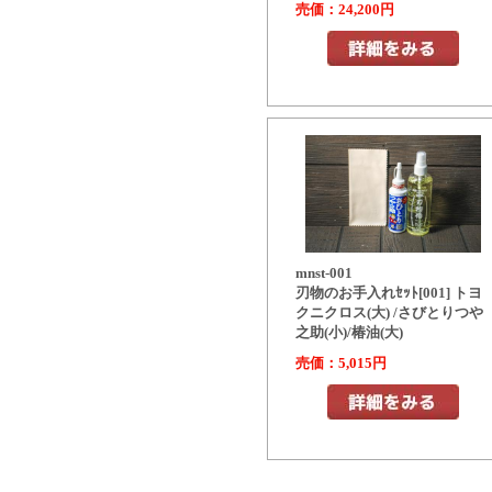
売価：24,200円
mnst-001
刃物のお手入れｾｯﾄ[001] トヨ
クニクロス(大) /さびとりつや
之助(小)/椿油(大)
売価：5,015円