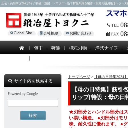
土佐・高知南国市の打ち刃物匠・豊国（トヨクニ）庖丁狩猟剣鉈を製作・販売高級刃物オーダー大歓迎！電話0
08
TEL
08
Global Site
会社概要
お問い合わせ
FAX
包丁
狩猟
和式刃物
洋式ナイフ
模造刀
トップページ
>
【母の日特集2024】
サイト内を検索する
【母の日特集】筋引包
Powered by Google
リップ[特設：母の日
★刃部分とハンドル部分は
い易い構造。 ●刃部分はモ
味、耐久性に優れます。 ●