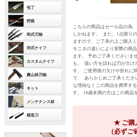
包丁
狩猟
こちらの商品はセール品の為、
しかねます。 また、1点限り
和式刃物
ますので、ご了承の上ご購入く
洋式ナイフ
モニタの違いにより実際の商品
ます。 予めご了承くださいま
カスタムナイフ
も、 扱い方を誤れば刃が欠け
す。 ご使用後の欠けや折れに
農山林刃物
で、 あらかじめご了承くださ
な理由なくこの商品を携帯する
キット
す。 18歳未満の方はこの商
メンテナンス材
模造刀
★ ご
（必ずご