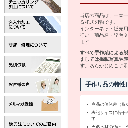
当店の商品は、一本
る和式刃物です。
インターネット販売
行い、商品名・説明
ます。
すべて手作業による
ましては掲載写真や
す。
あらかじめご了
手作り品の特性
商品の個体差（形
表記サイズに若干
す
天然木材の柄は、