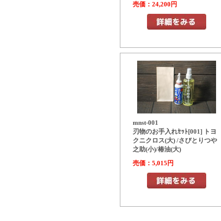
売価：24,200円
mnst-001
刃物のお手入れｾｯﾄ[001] トヨ
クニクロス(大) /さびとりつや
之助(小)/椿油(大)
売価：5,015円