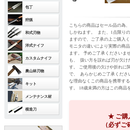
包丁
狩猟
こちらの商品はセール品の為、
しかねます。 また、1点限り
和式刃物
ますので、ご了承の上ご購入く
洋式ナイフ
モニタの違いにより実際の商品
ます。 予めご了承くださいま
カスタムナイフ
も、 扱い方を誤れば刃が欠け
す。 ご使用後の欠けや折れに
農山林刃物
で、 あらかじめご了承くださ
な理由なくこの商品を携帯する
キット
す。 18歳未満の方はこの商
メンテナンス材
模造刀
★ ご
（必ずご