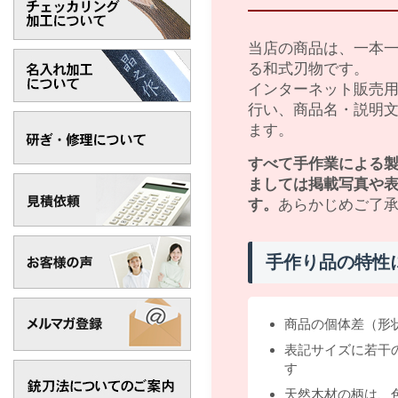
当店の商品は、一本
る和式刃物です。
インターネット販売
行い、商品名・説明
ます。
すべて手作業による
ましては掲載写真や
す。
あらかじめご了
手作り品の特性
商品の個体差（形
表記サイズに若干
す
天然木材の柄は、