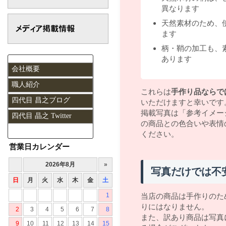
異なります
天然素材のため、
ます
柄・鞘の加工も、
あります
会社概要
職人紹介
これらは
手作り品ならで
四代目 昌之ブログ
いただけますと幸いです
掲載写真は「参考イメー
四代目 晶之 Twitter
の商品との色合いや表情
ください。
営業日カレンダー
写真だけでは不
当店の商品は手作りのた
りにはなりません。
また、訳あり商品は写真