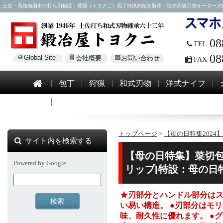
土佐・高知南国市の打ち刃物匠・豊国（トヨクニ）庖丁狩猟剣鉈を製作・販売高級刃物オーダー大歓迎！電話0
08
TEL
08
Global Site
会社概要
お問い合わせ
FAX
包丁
狩猟
和式刃物
洋式ナイフ
模造刀
トップページ
>
【母の日特集2024】
サイト内を検索する
【母の日特集】菜切包
Powered by Google
リップ[特設：母の日
★刃部分とハンドル部分は
い易い構造。 ●刃部分はモ
味、耐久性に優れます。 ●