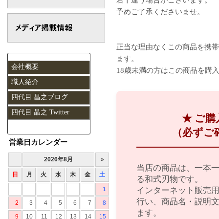
予めご了承くださいませ。
正当な理由なくこの商品を携帯
ます。
会社概要
18歳未満の方はこの商品を購
職人紹介
四代目 昌之ブログ
四代目 晶之 Twitter
★ ご
（必ずご
営業日カレンダー
当店の商品は、一本
る和式刃物です。
インターネット販売
行い、商品名・説明
ます。