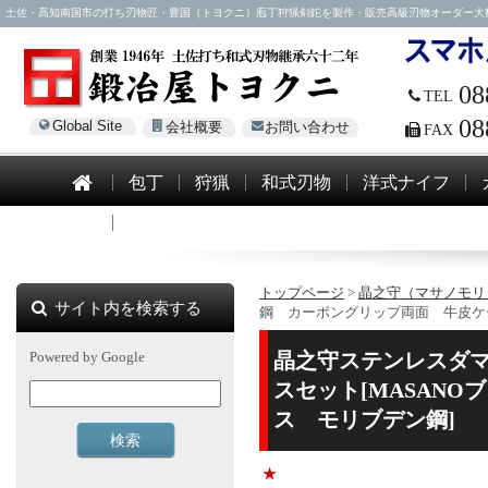
土佐・高知南国市の打ち刃物匠・豊国（トヨクニ）庖丁狩猟剣鉈を製作・販売高級刃物オーダー大歓迎！電話0
08
TEL
08
Global Site
会社概要
お問い合わせ
FAX
包丁
狩猟
和式刃物
洋式ナイフ
模造刀
トップページ
>
晶之守（マサノモリ
サイト内を検索する
鋼 カーボングリップ両面 牛皮ケ
Powered by Google
晶之守ステンレスダ
スセット[MASAN
ス モリブデン鋼]
★