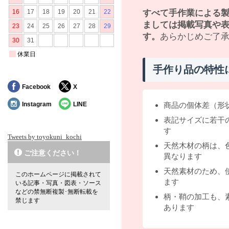
すべて手作業による
ましては掲載写真や
す。
あらかじめご了
手作り品の特性
Facebook
X
Instagram
LINE
商品の個体差（形
表記サイズに若干
す
Tweets by toyokuni_kochi
天然木材の柄は、
ご注意ください！
異なります
天然素材のため、
このホームページに掲載されて
ます
いる記事・写真・図表・ソース
などの禁無断複製･無断転載を
柄・鞘の加工も、
禁じます
あります