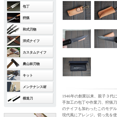
包丁
狩猟
和式刃物
洋式ナイフ
カスタムナイフ
農山林刃物
キット
メンテナンス材
1946年の創業以来、親子３
模造刀
手加工の包丁や作業刀、狩猟刀
のナイフも加わったこのモデル
現代風にアレンジ。切っ先を使