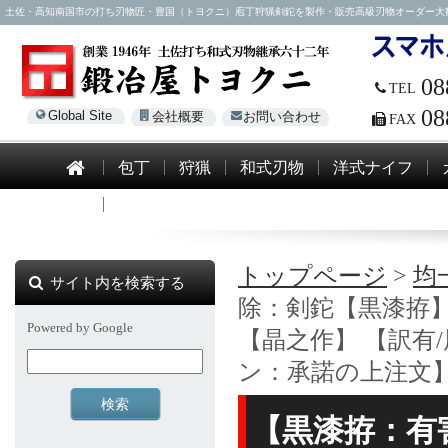
土佐・高知南国市の打ち刃物匠・豊国（トヨクニ）庖丁狩猟剣鉈を製作・販売高級刃物オーダー大歓迎！電話0
08
TEL
08
Global Site
会社概要
お問い合わせ
FAX
包丁
狩猟
和式刃物
洋式ナイフ
模造刀
トップページ
>
均
サイト内を検索する
除：剣鉈【黒漆拵】 
Powered by Google
【晶之作】 【訳有
ン：承諾の上注文
【黒漆拵：有