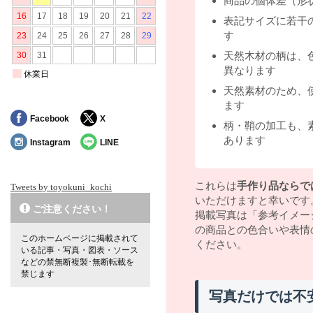
商品の個体差（形
表記サイズに若干
す
天然木材の柄は、
異なります
天然素材のため、
ます
Facebook
X
柄・鞘の加工も、
あります
Instagram
LINE
これらは
手作り品ならで
Tweets by toyokuni_kochi
いただけますと幸いです
ご注意ください！
掲載写真は「参考イメー
の商品との色合いや表情
このホームページに掲載されて
ください。
いる記事・写真・図表・ソース
などの禁無断複製･無断転載を
禁じます
写真だけでは不