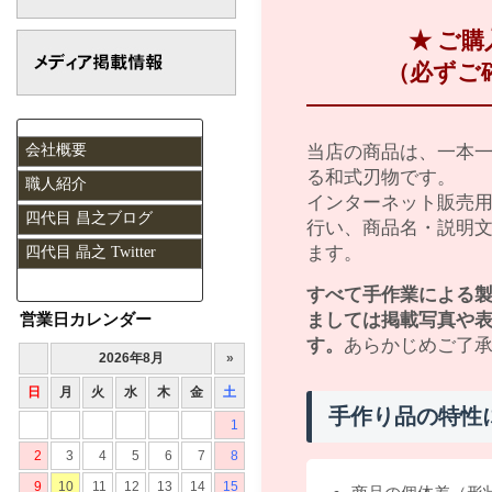
★ ご
（必ずご
会社概要
当店の商品は、一本
る和式刃物です。
職人紹介
インターネット販売
四代目 昌之ブログ
行い、商品名・説明
ます。
四代目 晶之 Twitter
すべて手作業による
営業日カレンダー
ましては掲載写真や
す。
あらかじめご了
手作り品の特性