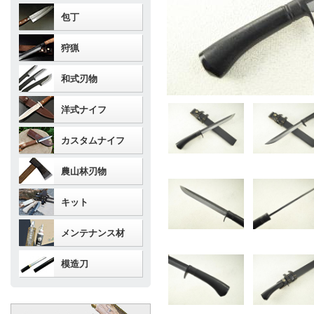
包丁
狩猟
和式刃物
洋式ナイフ
カスタムナイフ
農山林刃物
キット
メンテナンス材
模造刀