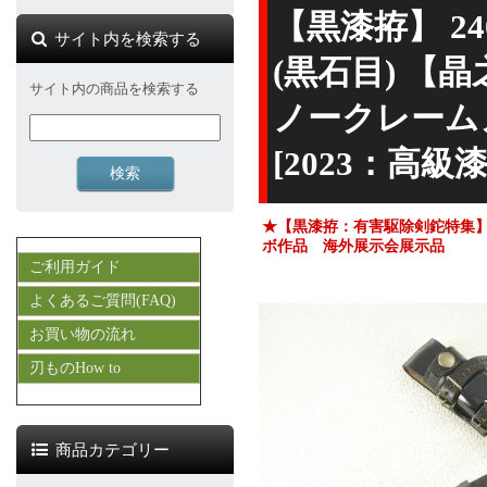
【黒漆拵】 24
サイト内を検索する
(黒石目) 【
サイト内の商品を検索する
ノークレーム
[2023：高
★【黒漆拵：有害駆除剣鉈特集
ボ作品 海外展示会展示品
ご利用ガイド
よくあるご質問(FAQ)
お買い物の流れ
刃ものHow to
商品カテゴリー