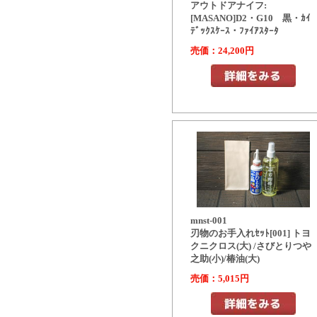
アウトドアナイフ:
[MASANO]D2・G10 黒・ｶｲ
ﾃﾞｯｸｽｹｰｽ・ﾌｧｲｱｽﾀｰﾀ
売価：24,200円
mnst-001
刃物のお手入れｾｯﾄ[001] トヨ
クニクロス(大) /さびとりつや
之助(小)/椿油(大)
売価：5,015円