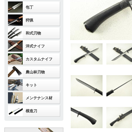
包丁
狩猟
和式刃物
洋式ナイフ
カスタムナイフ
農山林刃物
キット
メンテナンス材
模造刀