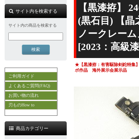
【黒漆拵】 24
サイト内を検索する
(黒石目) 【
サイト内の商品を検索する
ノークレーム
[2023：高
★【黒漆拵：有害駆除剣鉈特集
ボ作品 海外展示会展示品
ご利用ガイド
よくあるご質問(FAQ)
お買い物の流れ
刃ものHow to
商品カテゴリー