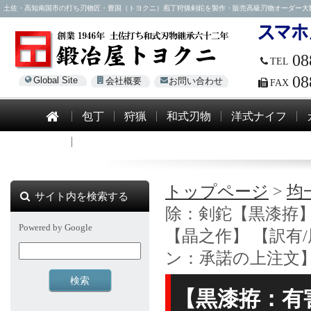
土佐・高知南国市の打ち刃物匠・豊国（トヨクニ）庖丁狩猟剣鉈を製作・販売高級刃物オーダー大歓迎！電話0
08
TEL
08
Global Site
会社概要
お問い合わせ
FAX
包丁
狩猟
和式刃物
洋式ナイフ
模造刀
トップページ
>
均
サイト内を検索する
除：剣鉈【黒漆拵】 
Powered by Google
【晶之作】 【訳有
ン：承諾の上注文
【黒漆拵：有