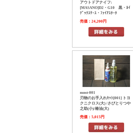
アウトドアナイフ:
[MASANO]D2・G10 黒・ｶｲ
ﾃﾞｯｸｽｹｰｽ・ﾌｧｲｱｽﾀｰﾀ
売価：24,200円
mnst-001
刃物のお手入れｾｯﾄ[001] トヨ
クニクロス(大) /さびとりつや
之助(小)/椿油(大)
売価：5,015円