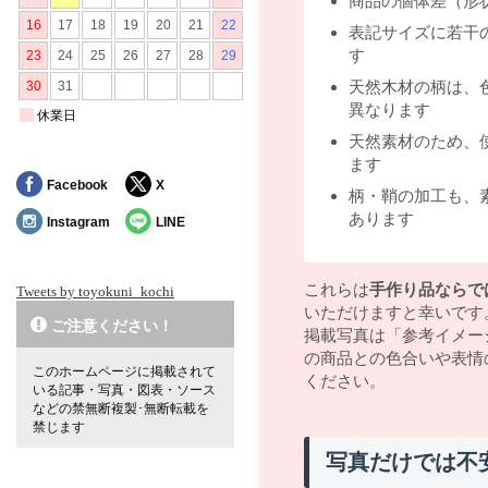
商品の個体差（形
表記サイズに若干
す
天然木材の柄は、
異なります
天然素材のため、
ます
Facebook
X
柄・鞘の加工も、
あります
Instagram
LINE
これらは
手作り品ならで
Tweets by toyokuni_kochi
いただけますと幸いです
ご注意ください！
掲載写真は「参考イメー
の商品との色合いや表情
このホームページに掲載されて
ください。
いる記事・写真・図表・ソース
などの禁無断複製･無断転載を
禁じます
写真だけでは不