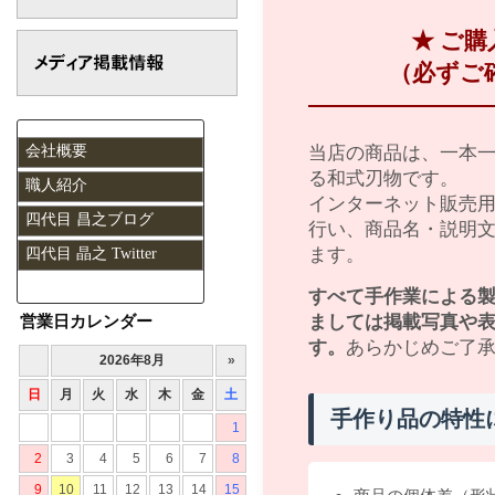
★ ご
（必ずご
会社概要
当店の商品は、一本
る和式刃物です。
職人紹介
インターネット販売
四代目 昌之ブログ
行い、商品名・説明
ます。
四代目 晶之 Twitter
すべて手作業による
営業日カレンダー
ましては掲載写真や
す。
あらかじめご了
手作り品の特性