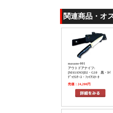
関連商品・オ
masano-001
アウトドアナイフ:
[MASANO]D2・G10 黒・ｶｲ
ﾃﾞｯｸｽｹｰｽ・ﾌｧｲｱｽﾀｰﾀ
売価：24,200円