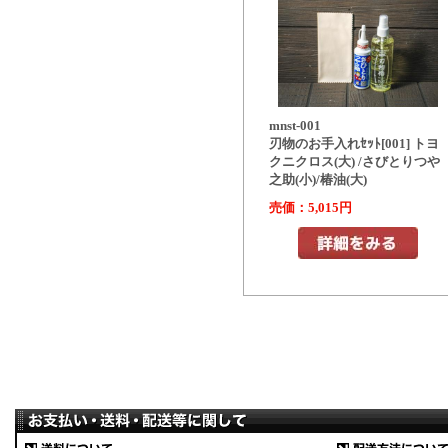
mnst-001
刃物のお手入れｾｯﾄ[001] トヨ
クニクロス(大) /さびとりつや
之助(小)/椿油(大)
売価：5,015円