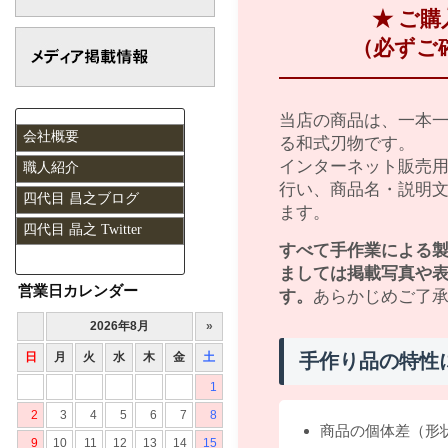
★ ご
（必ずご
当店の商品は、一本
会社概要
る和式刃物です。
インターネット販売
職人紹介
行い、商品名・説明
四代目 昌之ブログ
ます。
四代目 晶之 Twitter
すべて手作業による
ましては掲載写真や
営業日カレンダー
す。
あらかじめご了
手作り品の特性
商品の個体差（形