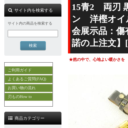
15青2 両刃
サイト内を検索する
ン 洋樫オイ
サイト内の商品を検索する
会展示品：傷
諾の上注文】[
★然の中で、心地よい暖かさを
ご利用ガイド
よくあるご質問(FAQ)
お買い物の流れ
刃ものHow to
商品カテゴリー