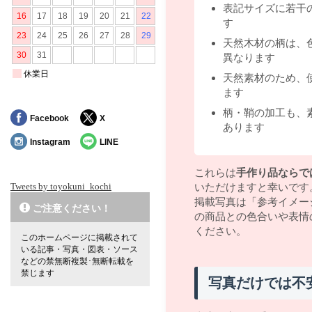
表記サイズに若干
す
天然木材の柄は、
異なります
天然素材のため、
ます
柄・鞘の加工も、
Facebook
X
あります
Instagram
LINE
これらは
手作り品ならで
Tweets by toyokuni_kochi
いただけますと幸いです
掲載写真は「参考イメー
ご注意ください！
の商品との色合いや表情
ください。
このホームページに掲載されて
いる記事・写真・図表・ソース
などの禁無断複製･無断転載を
禁じます
写真だけでは不