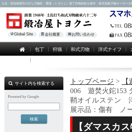
土佐・高知南国市の打ち刃物匠・豊国（トヨクニ）庖丁狩猟剣鉈を製作・販売高級刃物オーダー大歓迎！電話0
08
TEL
08
Global Site
会社概要
お問い合わせ
FAX
包丁
狩猟
和式刃物
洋式ナイフ
模造刀
トップページ
>
【
サイト内を検索する
006 遊焚火鉈15
Powered by Google
鞘オイルステン 
展示品：傷有 ノ
【ダマスカス特