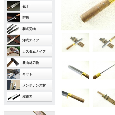
包丁
狩猟
和式刃物
洋式ナイフ
カスタムナイフ
農山林刃物
キット
メンテナンス材
模造刀