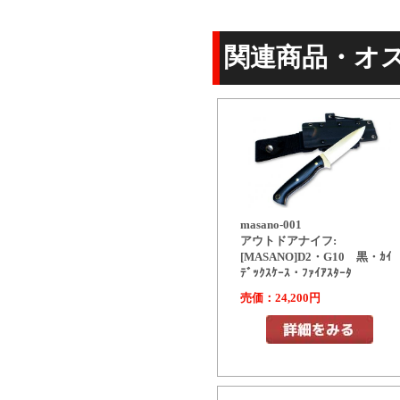
関連商品・オ
masano-001
アウトドアナイフ:
[MASANO]D2・G10 黒・ｶｲ
ﾃﾞｯｸｽｹｰｽ・ﾌｧｲｱｽﾀｰﾀ
売価：24,200円