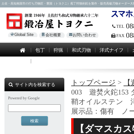
土佐・高知南国市の打ち刃物匠・豊国（トヨクニ）庖丁狩猟剣鉈を製作・販売高級刃物オーダー大歓迎！電話0
08
TEL
08
Global Site
会社概要
お問い合わせ
FAX
包丁
狩猟
和式刃物
洋式ナイフ
模造刀
トップページ
>
【
サイト内を検索する
003 遊焚火鉈15
Powered by Google
鞘オイルステン 
展示品：傷有 ノ
【ダマスカス特