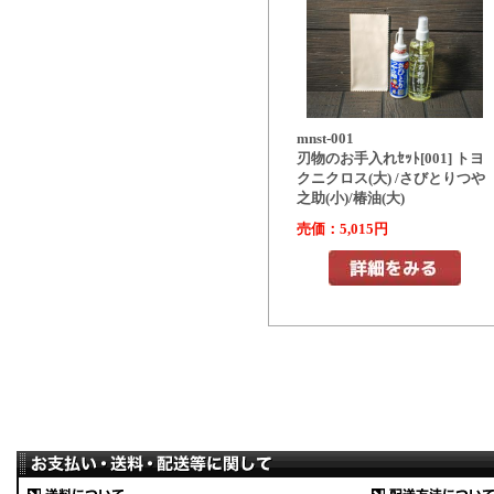
mnst-001
刃物のお手入れｾｯﾄ[001] トヨ
クニクロス(大) /さびとりつや
之助(小)/椿油(大)
売価：5,015円