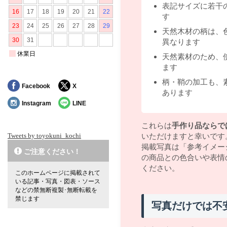
表記サイズに若干
す
天然木材の柄は、
異なります
天然素材のため、
ます
柄・鞘の加工も、
Facebook
X
あります
Instagram
LINE
これらは
手作り品ならで
Tweets by toyokuni_kochi
いただけますと幸いです
掲載写真は「参考イメー
ご注意ください！
の商品との色合いや表情
ください。
このホームページに掲載されて
いる記事・写真・図表・ソース
などの禁無断複製･無断転載を
禁じます
写真だけでは不