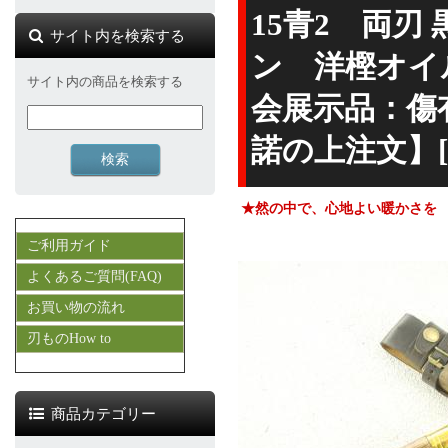
15青2 両刃
サイト内を検索する
ン 洋樫オイ
サイト内の商品を検索する
会展示品：傷
諾の上注文】[
★然の中で、心地よい暖かさを
ご利用ガイド
よくあるご質問(FAQ)
お買い物の流れ
刃ものHow to
商品カテゴリー