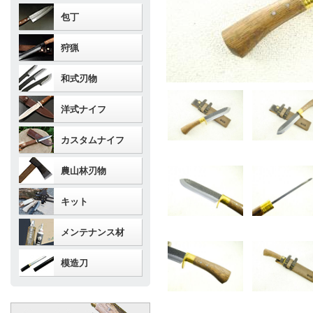
包丁
狩猟
和式刃物
洋式ナイフ
カスタムナイフ
農山林刃物
キット
メンテナンス材
模造刀