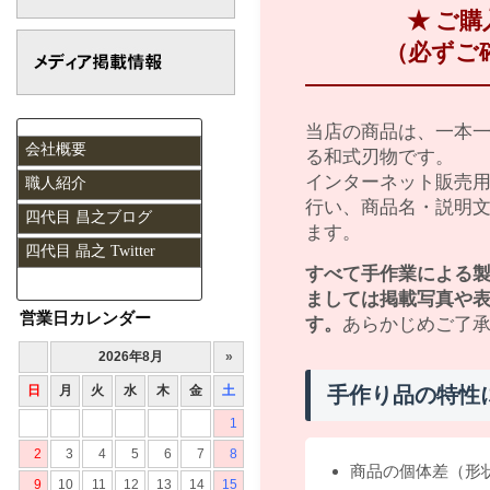
★ ご
（必ずご
当店の商品は、一本
会社概要
る和式刃物です。
インターネット販売
職人紹介
行い、商品名・説明
四代目 昌之ブログ
ます。
四代目 晶之 Twitter
すべて手作業による
ましては掲載写真や
営業日カレンダー
す。
あらかじめご了
手作り品の特性
商品の個体差（形