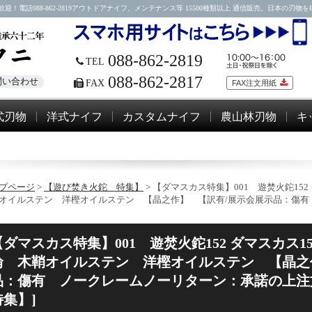
88-862-2819アウトドアナイフ、メンテナンス等 15500種類以上 通信販売。日本の刃物をEM
088-862-2819
TEL
088-862-2817
問い合わせ
FAX
FAX注文用紙
式刃物
洋式ナイフ
カスタムナイフ
農山林刃物
キ
プページ
>
【遊び焚き火鉈 特集】
> 【ダマスカス特集】001 遊焚火鉈15
オイルステン 洋樫オイルステン 【晶之作】 【訳有/展示会展示品：傷有
【ダマスカス特集】001 遊焚火鉈152 ダマスカス1
輪 木鞘オイルステン 洋樫オイルステン 【晶之
品：傷有 ノークレームノーリターン：承諾の上注文
特集】]