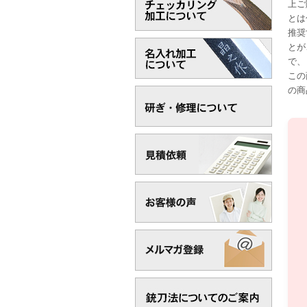
上ご
とは
推奨
とが
で、
この
の商