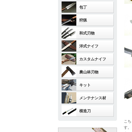
包丁
狩猟
和式刃物
洋式ナイフ
カスタムナイフ
農山林刃物
キット
メンテナンス材
模造刀
こち
す。