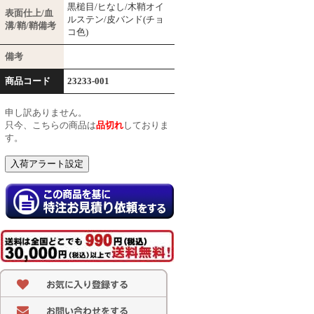
黒槌目/ヒなし/木鞘オイ
表面仕上/血
ルステン/皮バンド(チョ
溝/鞘/鞘備考
コ色)
備考
商品コード
23233-001
申し訳ありません。
只今、こちらの商品は
品切れ
しておりま
す。