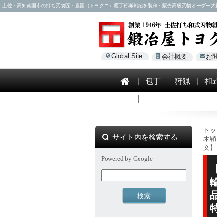
土佐・高知南国市の打ち刃物匠・豊国（トヨクニ）庖丁狩猟剣鉈を製作・販売高級刃物オーダー大歓迎！電話0
Global Site
会社概要
お
包丁
狩猟
和
模造刀
トッ
サイト内を検索する
木鞘
文】
Powered by Google