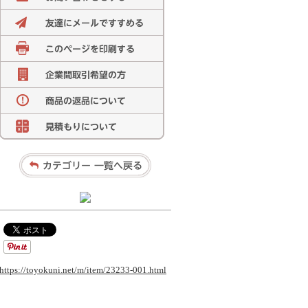
https://toyokuni.net/m/item/23233-001.html