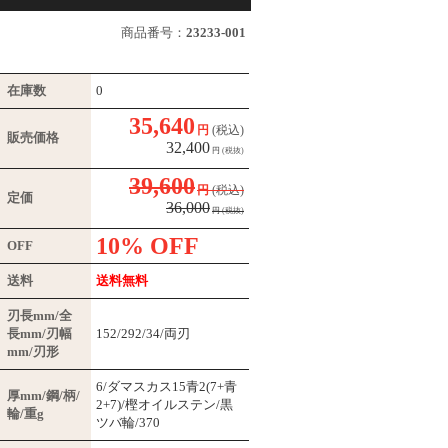
商品番号：
23233-001
在庫数
0
35,640
円
(税込)
販売価格
32,400
円
(税抜)
39,600
円
(税込)
定価
36,000
円
(税抜)
10% OFF
OFF
送料
送料無料
刃長mm/全
長mm/刃幅
152/292/34/両刃
mm/刃形
6/ダマスカス15青2(7+青
厚mm/鋼/柄/
2+7)/樫オイルステン/黒
輪/重g
ツバ輪/370