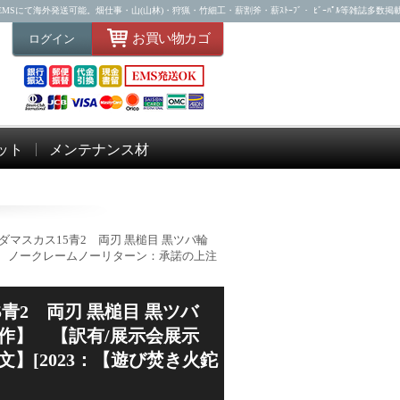
Sにて海外発送可能。畑仕事・山(山林)・狩猟・竹細工・薪割斧・薪ｽﾄｰﾌﾞ・ ﾋﾞｰﾊﾟﾙ等雑誌多数掲
お買い物カゴ
ログイン
ット
メンテナンス材
2 ダマスカス15青2 両刃 黒槌目 黒ツバ輪
 ノークレームノーリターン：承諾の上注
5青2 両刃 黒槌目 黒ツバ
作】 【訳有/展示会展示
】[2023：【遊び焚き火鉈