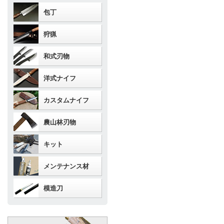
包丁
狩猟
和式刃物
洋式ナイフ
カスタムナイフ
農山林刃物
キット
メンテナンス材
模造刀