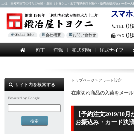
土佐・高知南国市の打ち刃物匠・豊国（トヨクニ）庖丁狩猟剣鉈を製作・販売高級刃物オーダー大歓迎！電話0
08
TEL
08
Global Site
会社概要
お問い合わせ
FAX
包丁
狩猟
和式刃物
洋式ナイフ
模造刀
トップページ
> アラート設定
サイト内を検索する
在庫切れ商品の入荷をメール
Powered by Google
【予約注文2019/10
お振込み・カード決済