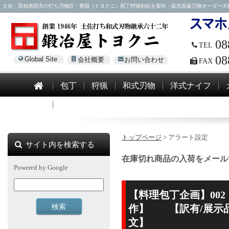
土佐・高知南国市の打ち刃物匠・豊国（トヨクニ）庖丁狩猟剣鉈を製作・販売高級刃物オーダー大歓迎！電話0
08
TEL
08
Global Site
会社概要
お問い合わせ
FAX
包丁
狩猟
和式刃物
洋式ナイフ
模造刀
トップページ
> アラート設定
サイト内を検索する
在庫切れ商品の入荷をメール
Powered by Google
【料理包丁企画】002 
作】 【訳有/展示
文】