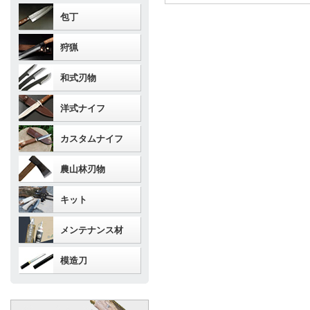
包丁
狩猟
和式刃物
洋式ナイフ
カスタムナイフ
農山林刃物
キット
メンテナンス材
模造刀