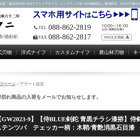
88-862-2819アウトドアナイフ、メンテナンス等 15500種類以上 通信販売。日本の刃物をEM
088-862-2819
TEL
088-862-2817
問い合わせ
FAX
FAX注文用紙
式刃物
洋式ナイフ
カスタムナイフ
農山林刃物
キ
プページ
> アラート設定
庫切れ商品の入荷をメールでお知らせします。
【GW2023-9】【侍BLUE剣鉈 青黒チラシ漆拵】侍剣鉈
ステンツバ テェッカー柄：木鞘/青艶消黒石目