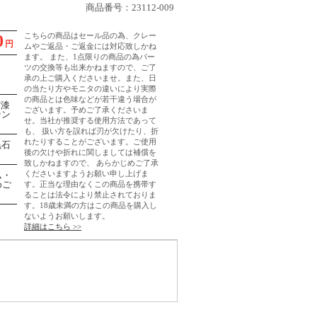
商品番号：23112-009
こちらの商品はセール品の為、クレー
0
円
ムやご返品・ご返金には対応致しかね
ます。 また、1点限りの商品の為パー
ツの交換等も出来かねますので、ご了
承の上ご購入くださいませ。 また、日
の当たり方やモニタの違いにより実際
の商品とは色味などが若干違う場合が
/漆
ございます。 予めご了承くださいま
テン
せ。 当社が推奨する使用方法であって
も、 扱い方を誤れば刃が欠けたり、折
れたりすることがございます。 ご使用
黒石
後の欠けや折れに関しましては補償を
致しかねますので、 あらかじめご了承
くださいますようお願い申し上げま
ム・
めご
す。 正当な理由なくこの商品を携帯す
ることは法令により禁止されておりま
す。 18歳未満の方はこの商品を購入し
ないようお願いします。
詳細はこちら >>