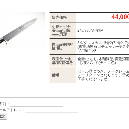
44,00
販売価格
刃長mm/全
長mm/刃幅
240/395/34/両刃
mm/刃形
5.9/ダマスカス15青2(7+青2+7)
厚mm/鋼/柄/
(青艶消黒石目チェッカー)/ス
輪/重g
ツバ輪/450
表面仕上/血
全曇/ヒなし/木鞘漆塗(青艶消
溝/鞘/鞘備考
目)/皮バンド(チョコ色)
セール品につき、ノークレー
備考
ノーリターンとなります。予
了承くださいませ。
名前：
ールアドレス：