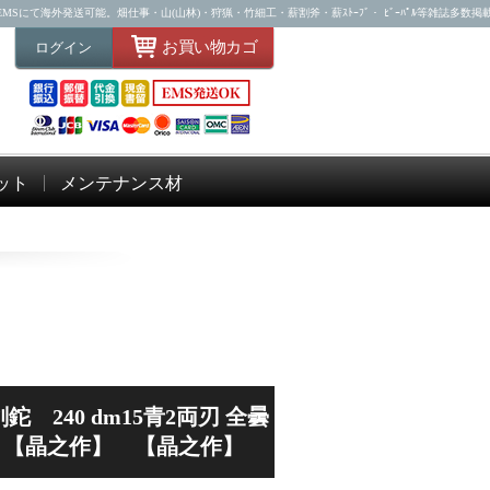
Sにて海外発送可能。畑仕事・山(山林)・狩猟・竹細工・薪割斧・薪ｽﾄｰﾌﾞ・ ﾋﾞｰﾊﾟﾙ等雑誌多数掲
お買い物カゴ
ログイン
ット
メンテナンス材
 240 dm15青2両刃 全曇
漆 【晶之作】 【晶之作】