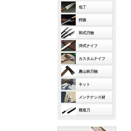
包丁
狩猟
和式刃物
洋式ナイフ
カスタムナイフ
農山林刃物
キット
メンテナンス材
模造刀