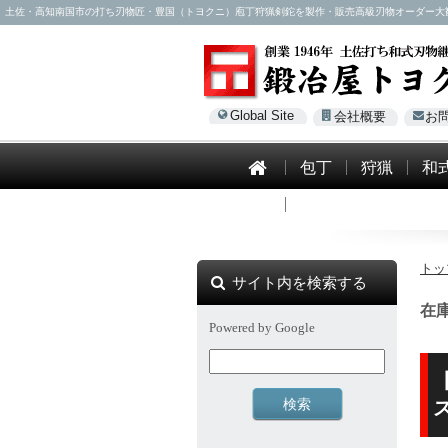
土佐・高知南国市の打ち刃物匠・豊国（トヨクニ）庖丁狩猟剣鉈を製作・販売高級刃物オーダー大歓迎！電話0
Global Site
会社概要
お
包丁
狩猟
和
模造刀
トッ
サイト内を検索する
在
Powered by Google