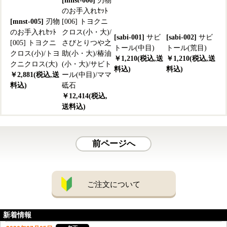
[mnst-006]
刃物
のお手入れｾｯﾄ
[mnst-005]
刃物
[006] トヨクニ
のお手入れｾｯﾄ
クロス(小・大)/
[sabi-001]
サビ
[sabi-002]
サビ
[005] トヨクニ
さびとりつや之
トール(中目)
トール(荒目)
クロス(小)/トヨ
助(小・大)/椿油
￥1,210(税込,送
￥1,210(税込,送
クニクロス(大)
(小・大)/サビト
料込)
料込)
￥2,881(税込,送
ール(中目)/ママ
料込)
砥石
￥12,414(税込,
送料込)
前ページへ
ご注文について
新着情報