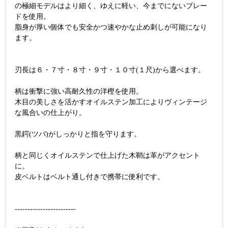
の極細モデルはより細く、ゆえに軽い、今までにないブレー
ドを使用。
脂身が厚い個体でも安全かつ速やかな止め刺しが可能になり
ます。
刃長は６・７寸・８寸・９寸・１０寸(１尺)から選べます。
柄は衝撃に強い高耐久性の洋樫を使用。
木目の美しさを活かすオイルステン加工によりヴィンテージ
な風合いの仕上がり。
黒鍔(ツバ)がしっかりと指を守ります。
柄と同じくオイルステンで仕上げた木鞘は革がアクセント
に。
皮ベルトはベルト通し付きで携帯に便利です。
------------------------