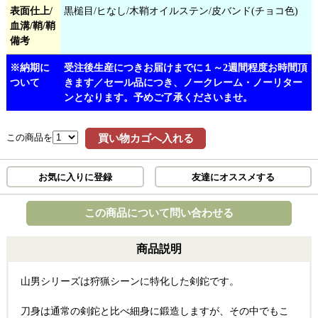
表面仕上/
黒槌目/ヒなし/木鞘オイルステン/皮バンド(チョコ色)
血溝/鞘/鞘
備考
※納期に
受注後生産につきお届けまでに１～2週間程度お時間頂
ついて
きます／セール品につき、ノークレーム・ノーリター
ンとなります。予めご了承くださいませ。
この商品を
買い物カゴへ入れる
お気に入りに登録
友達にオススメする
この商品について問い合わせる
商品説明
山男シリーズは狩猟シーンに特化した剣鉈です。
刀身は通常の剣鉈と比べ細身に鍛造しますが、その中でもこ