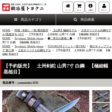
トップ
カート
ご案内
ログイン
商品カテゴリ
商品検索
HOME
>
狩猟（剣鉈）一覧/通信販売
>
【山男】極細モデル
>
土佐オリジナル白鋼モデ
ル[黒槌目]6~10寸
>
【予約販売】 土州剣鉈 山男7寸 白鋼 【極細幅 黒槌目】
HOME
>
Toyokuni_Mobile phone
>
◆◇本日の新着◇◆
>
【予約販売】 土州剣鉈 山
男7寸 白鋼 【極細幅 黒槌目】
HOME
>
Toyokuni_Mobile phone
>
TOYOKUNIイベント一覧VER2
>
春のキャンプフェ
ア:第三弾
>
土佐オリジナル白鋼モデル
>
【予約販売】 土州剣鉈 山男7寸 白鋼 【極
細幅 黒槌目】
【予約販売】 土州剣鉈 山男7寸 白鋼 【極細幅
黒槌目】
商品番号：yamaotoko-9211