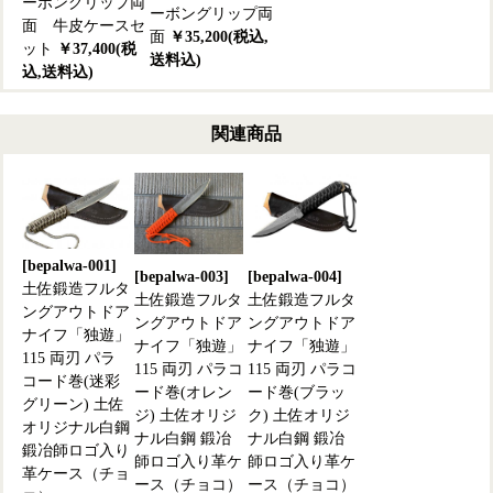
ーボングリップ両
ーボングリップ両
面 牛皮ケースセ
面
￥35,200(税込,
ット
￥37,400(税
送料込)
込,送料込)
関連商品
[bepalwa-001]
[bepalwa-003]
[bepalwa-004]
土佐鍛造フルタ
土佐鍛造フルタ
土佐鍛造フルタ
ングアウトドア
ングアウトドア
ングアウトドア
ナイフ「独遊」
ナイフ「独遊」
ナイフ「独遊」
115 両刃 パラ
115 両刃 パラコ
115 両刃 パラコ
コード巻(迷彩
ード巻(オレン
ード巻(ブラッ
グリーン) 土佐
ジ) 土佐オリジ
ク) 土佐オリジ
オリジナル白鋼
ナル白鋼 鍛冶
ナル白鋼 鍛冶
鍛冶師ロゴ入り
師ロゴ入り革ケ
師ロゴ入り革ケ
革ケース（チョ
ース（チョコ）
ース（チョコ）