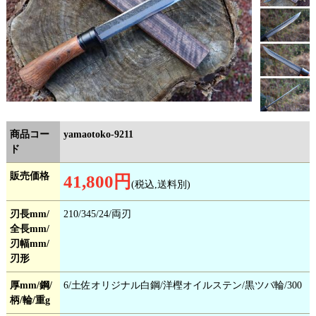
商品コー
yamaotoko-9211
ド
販売価格
41,800円
(税込,送料別)
刃長mm/
210/345/24/両刃
全長mm/
刃幅mm/
刃形
厚mm/鋼/
6/土佐オリジナル白鋼/洋樫オイルステン/黒ツバ輪/300
柄/輪/重g