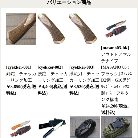
バリエーション商品
[masano03-bk]
アウトドアマル
チナイフ
[cyekker-001]
[cyekker-002]
[cyekker-003]
[MASANO 03：
剣鉈 チェッカ
腰鉈 テェッカ
渓流刀 テェッ
ブラック] ｽﾃﾝﾚｽ
ーリング加工
ーリング加工
カーリング加工
D2鋼・G10黒ｸﾞ
￥3,850(税込,送
￥4,400(税込,送
￥3,520(税込,送
ﾘｯﾌﾟ・ｶｲﾃﾞｯｸｽ
料込)
料込)
料込)
製ｹｰｽ・フルタ
ング構造
￥24,200(税込,
送料込)