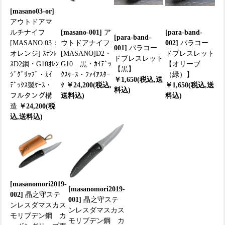
[masano03-or]
アウトドアマ
ルチナイフ
[masano-001]
ア
[para-band-
[para-band-
[MASANO 03：
ウトドアナイフ:
002]
パラコー
001]
パラコー
オレンジ] ｽﾃﾝﾚ
[MASANO]D2・
ドブレスレット
ドブレスレット
ｽD2鋼・G10ｵﾚﾝ
G10 黒・ｶｲﾃﾞｯ
【オリーブ
【黒】
ｼﾞｸﾞﾘｯﾌﾟ・ｶｲ
ｸｽｹｰｽ・ﾌｧｲｱｽﾀｰ
（緑）】
￥1,650(税込,送
ﾃﾞｯｸｽ製ｹｰｽ・
ﾀ
￥24,200(税込,
￥1,650(税込,送
料込)
フルタング構
送料込)
料込)
造
￥24,200(税
込,送料込)
[masanomori2019-
[masanomori2019-
002]
晶之守ステ
001]
晶之守ステ
ンレスダマスカス
ンレスダマスカス
モリブデン鋼 カ
モリブデン鋼 カ