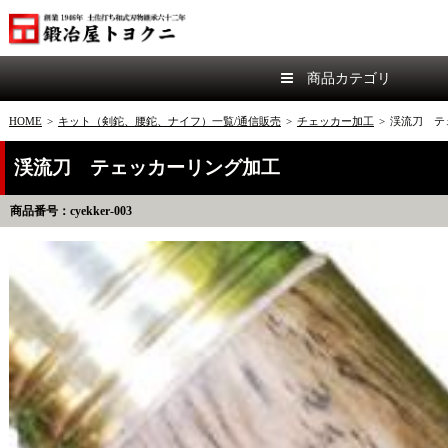
商品カテゴリ
HOME
>
キット（剣鉈、腰鉈、ナイフ）一覧/通信販売
>
チェッカー加工
>
渓流刀 テ
渓流刀 テェッカーリング加工
商品番号：cyekker-003