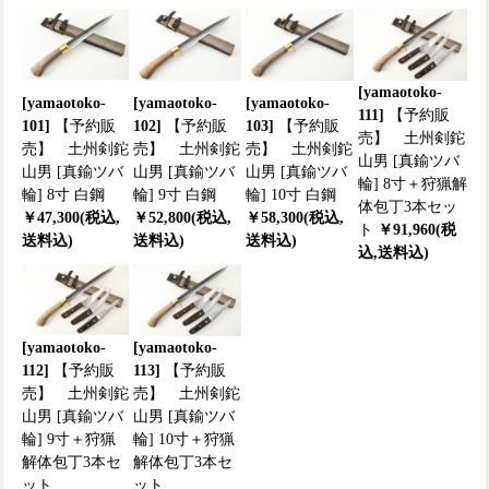
[yamaotoko-
[yamaotoko-
[yamaotoko-
[yamaotoko-
111]
【予約販
101]
【予約販
102]
【予約販
103]
【予約販
売】 土州剣鉈
売】 土州剣鉈
売】 土州剣鉈
売】 土州剣鉈
山男 [真鍮ツバ
山男 [真鍮ツバ
山男 [真鍮ツバ
山男 [真鍮ツバ
輪] 8寸＋狩猟解
輪] 8寸 白鋼
輪] 9寸 白鋼
輪] 10寸 白鋼
体包丁3本セッ
￥47,300(税込,
￥52,800(税込,
￥58,300(税込,
ト
￥91,960(税
送料込)
送料込)
送料込)
込,送料込)
[yamaotoko-
[yamaotoko-
112]
【予約販
113]
【予約販
売】 土州剣鉈
売】 土州剣鉈
山男 [真鍮ツバ
山男 [真鍮ツバ
輪] 9寸＋狩猟
輪] 10寸＋狩猟
解体包丁3本セ
解体包丁3本セ
ット
ット