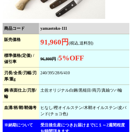
商品コード
yamaotoko-111
販売価格
91,960円
(税込,送料別)
標準価格(定価) /
5
%OFF
96,800円
/
値引率
刃長/全長/刃幅/刃
240/395/28/6/410
厚/重g
鋼/表面仕上/刃形/
土佐オリジナル白鋼/黒槌目/両刃/真鍮ツバ輪
輪
血溝/柄/鞘/鞘備考
ヒなし/樫オイルステン/木鞘オイルステン/皮バ
ンド(チョコ色)
※納期について
受注後生産につきお届けまでに１～2週間程度
お時間頂きます