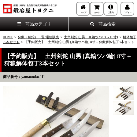
トップ
カート
ご案内
ログイン
商品カテゴリ
商品検索
HOME
>
狩猟（剣鉈）一覧/通信販売
>
土州剣鉈 山男 真鍮ツバ(８～10寸)
>
解体包丁
３本セット
>
【予約販売】 土州剣鉈 山男 [真鍮ツバ輪] 8寸＋狩猟解体包丁3本セット
【予約販売】 土州剣鉈 山男 [真鍮ツバ輪] 8寸＋
狩猟解体包丁3本セット
商品番号：yamaotoko-111