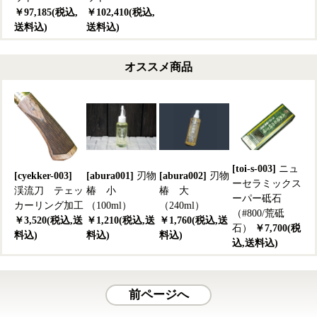
￥97,185(税込,
￥102,410(税込,
送料込)
送料込)
オススメ商品
[toi-s-003]
ニュ
[cyekker-003]
[abura001]
刃物
[abura002]
刃物
ーセラミックス
渓流刀 テェッ
椿 小
椿 大
ーパー砥石
カーリング加工
（100ml）
（240ml）
（#800/荒砥
￥3,520(税込,送
￥1,210(税込,送
￥1,760(税込,送
石）
￥7,700(税
料込)
料込)
料込)
込,送料込)
前ページへ