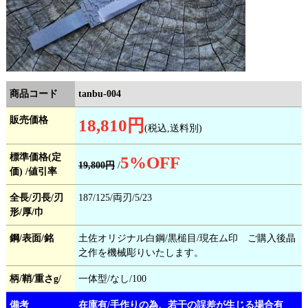
商品コード
tanbu-004
販売価格
18,810円
(税込,送料別)
標準価格(定
5
%OFF
19,800円
/
価) /値引率
全長/刃長/刃
187/125/両刃/5/23
形/厚/巾
鋼/表面/銘
土佐オリジナル白鋼/黒槌目/現在ム印 ご購入後晶
之作を機械彫りいたします。
柄/鞘/重さg/
一体型/なし/100
備考
在庫有/手作りの為、若干の誤差が生じる場合有