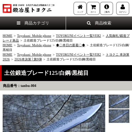
トップ
カート
ご案内
ログイン
商品カテゴリ
商品検索
HOME
>
Toyokuni_Mobile phone
>
TOYOKUNIイベント一覧VER2
>
人気御礼!鍛造ブ
レード単品
>
土佐鍛造ブレード125/白鋼/黒槌目
HOME
>
Toyokuni_Mobile phone
>
◆◇本日の新着◇◆
>
土佐鍛造ブレード125/白鋼/
黒槌目
HOME
>
Toyokuni_Mobile phone
>
TOYOKUNIイベント一覧VER2
>
トヨクニ 本決算
2026
>
2026本決算│第9弾
>
土佐鍛造ブレード125/白鋼/黒槌目
土佐鍛造ブレード125/白鋼/黒槌目
商品番号：tanbu-004