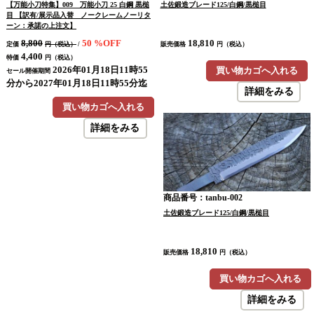
【万能小刀特集】009 万能小刀 25 白鋼 黒槌
土佐鍛造ブレード125/白鋼/黒槌目
目 【訳有/展示品入替 ノークレームノーリタ
ーン：承諾の上注文】
8,800
50
%OFF
18,810
定価
円（税込）
/
販売価格
円（税込）
4,400
特価
円（税込）
2026年01月18日11時55
買い物カゴへ入れる
セール開催期間
分から2027年01月18日11時55分迄
詳細をみる
買い物カゴへ入れる
詳細をみる
商品番号：tanbu-002
土佐鍛造ブレード125/白鋼/黒槌目
18,810
販売価格
円（税込）
買い物カゴへ入れる
詳細をみる