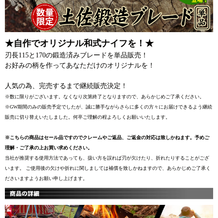
★自作でオリジナル和式ナイフを！★
刃長115と170の鍛造済みブレードを単品販売！
お好みの柄を作ってあなただけのオリジナルを！
人気の為、完売するまで継続販売決定！
※数に限りがございます。なくなり次第終了となりますので、あらかじめご了承ください。
※GW期間のみの販売予定でしたが、誠に勝手ながらさらに多くの方々にお届けできるよう継続
販売に切り替えいたしました。何卒ご理解の程よろしくお願いいたします。
※こちらの商品はセール品ですのでクレームやご返品、ご返金の対応は致しかねます。予めご
理解・ご了承の上お買い求めください。
当社が推奨する使用方法であっても、扱い方を誤れば刃が欠けたり、折れたりすることがござ
います。 ご使用後の欠けや折れに関しましては補償を致しかねますので、あらかじめご了承く
ださいますようお願い申し上げます。