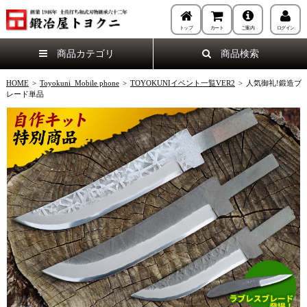
トップ
カート
ご案内
ログイン
商品カテゴリ
商品検索
HOME
>
Toyokuni_Mobile phone
>
TOYOKUNIイベント一覧VER2
>
人気御礼!鍛造ブ
レード単品