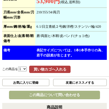
53,900円
(税込,送料別)
刃長mm/全長mm/刃
210/355/34/両刃
幅mm/刃形
厚mm/鋼/柄/輪/重g
6.1/日立青紙２号鋼/洋樫/ステンツバ輪/420
表面仕上/血溝/鞘/鞘
磨/両面ヒ/木鞘/皮バンド(チョコ色)
備考
備考
表記サイズについては、1本1本手作りの為、
若干の誤差が生じます。
この商品を
買い物カゴへ入れる
お気に入りに登録
友達にオススメする
この商品について問い合わせる
商品説明