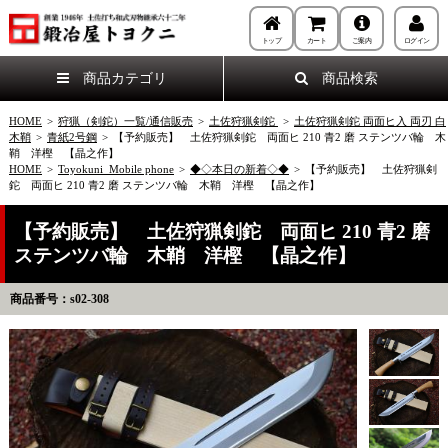
トップ
カート
ご案内
ログイン
商品カテゴリ
商品検索
HOME
>
狩猟（剣鉈）一覧/通信販売
>
土佐狩猟剣鉈
>
土佐狩猟剣鉈 両面ヒ入 両刃 白
木鞘
>
青紙2号鋼
>
【予約販売】 土佐狩猟剣鉈 両面ヒ 210 青2 磨 ステンツバ輪 木
鞘 洋樫 【晶之作】
HOME
>
Toyokuni_Mobile phone
>
◆◇本日の新着◇◆
>
【予約販売】 土佐狩猟剣
鉈 両面ヒ 210 青2 磨 ステンツバ輪 木鞘 洋樫 【晶之作】
【予約販売】 土佐狩猟剣鉈 両面ヒ 210 青2 磨
ステンツバ輪 木鞘 洋樫 【晶之作】
商品番号：s02-308