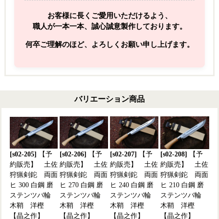
お客様に長くご愛用いただけるよう、
職人が一本一本、誠心誠意製作しております。
何卒ご理解のほど、よろしくお願い申し上げます。
バリエーション商品
[s02-205]
【予
[s02-206]
【予
[s02-207]
【予
[s02-208]
【予
約販売】 土佐
約販売】 土佐
約販売】 土佐
約販売】 土佐
狩猟剣鉈 両面
狩猟剣鉈 両面
狩猟剣鉈 両面
狩猟剣鉈 両面
ヒ 300 白鋼 磨
ヒ 270 白鋼 磨
ヒ 240 白鋼 磨
ヒ 210 白鋼 磨
ステンツバ輪
ステンツバ輪
ステンツバ輪
ステンツバ輪
木鞘 洋樫
木鞘 洋樫
木鞘 洋樫
木鞘 洋樫
【晶之作】
【晶之作】
【晶之作】
【晶之作】