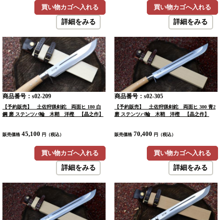
買い物カゴへ入れる
買い物カゴへ入れる
詳細をみる
詳細をみる
商品番号：s02-209
商品番号：s02-305
【予約販売】 土佐狩猟剣鉈 両面ヒ 180 白
【予約販売】 土佐狩猟剣鉈 両面ヒ 300 青2
鋼 磨 ステンツバ輪 木鞘 洋樫 【晶之作】
磨 ステンツバ輪 木鞘 洋樫 【晶之作】
45,100
70,400
販売価格
円（税込）
販売価格
円（税込）
買い物カゴへ入れる
買い物カゴへ入れる
詳細をみる
詳細をみる