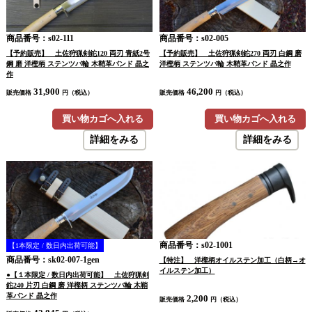
商品番号：s02-111
商品番号：s02-005
【予約販売】 土佐狩猟剣鉈120 両刃 青紙2号
【予約販売】 土佐狩猟剣鉈270 両刃 白鋼 磨
鋼 磨 洋樫柄 ステンツバ輪 木鞘革バンド 晶之
洋樫柄 ステンツバ輪 木鞘革バンド 晶之作
作
31,900
46,200
販売価格
円（税込）
販売価格
円（税込）
買い物カゴへ入れる
買い物カゴへ入れる
詳細をみる
詳細をみる
商品番号：s02-1001
【1本限定 / 数日内出荷可能】
商品番号：sk02-007-1gen
【特注】 洋樫柄オイルステン加工（白柄→オ
イルステン加工）
●【１本限定 / 数日内出荷可能】 土佐狩猟剣
鉈240 片刃 白鋼 磨 洋樫柄 ステンツバ輪 木鞘
革バンド 晶之作
2,200
販売価格
円（税込）