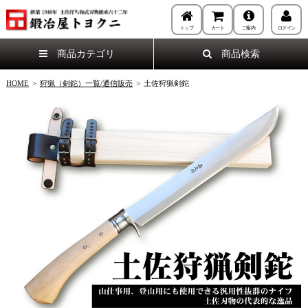
トップ
カート
ご案内
ログイン
商品カテゴリ
商品検索
HOME
>
狩猟（剣鉈）一覧/通信販売
>
土佐狩猟剣鉈