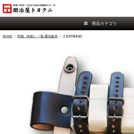
商品カテゴリ
HOME
>
狩猟（剣鉈）一覧/通信販売
>
土佐狩猟剣鉈