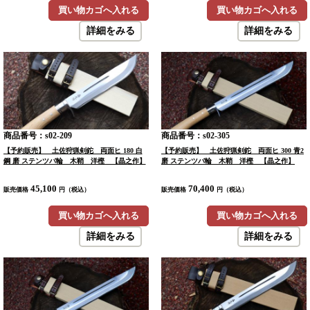
買い物カゴへ入れる
買い物カゴへ入れる
詳細をみる
詳細をみる
商品番号：s02-209
商品番号：s02-305
【予約販売】 土佐狩猟剣鉈 両面ヒ 180 白
【予約販売】 土佐狩猟剣鉈 両面ヒ 300 青2
鋼 磨 ステンツバ輪 木鞘 洋樫 【晶之作】
磨 ステンツバ輪 木鞘 洋樫 【晶之作】
45,100
70,400
販売価格
円（税込）
販売価格
円（税込）
買い物カゴへ入れる
買い物カゴへ入れる
詳細をみる
詳細をみる