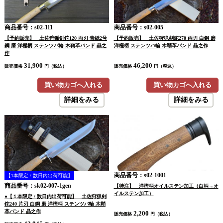
商品番号：s02-111
商品番号：s02-005
【予約販売】 土佐狩猟剣鉈120 両刃 青紙2号
【予約販売】 土佐狩猟剣鉈270 両刃 白鋼 磨
鋼 磨 洋樫柄 ステンツバ輪 木鞘革バンド 晶之
洋樫柄 ステンツバ輪 木鞘革バンド 晶之作
作
31,900
46,200
販売価格
円（税込）
販売価格
円（税込）
買い物カゴへ入れる
買い物カゴへ入れる
詳細をみる
詳細をみる
商品番号：s02-1001
【1本限定 / 数日内出荷可能】
商品番号：sk02-007-1gen
【特注】 洋樫柄オイルステン加工（白柄→オ
イルステン加工）
●【１本限定 / 数日内出荷可能】 土佐狩猟剣
鉈240 片刃 白鋼 磨 洋樫柄 ステンツバ輪 木鞘
革バンド 晶之作
2,200
販売価格
円（税込）