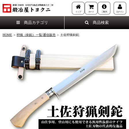
トップ
カート
ご案内
ログイン
商品カテゴリ
商品検索
HOME
>
狩猟（剣鉈）一覧/通信販売
>
土佐狩猟剣鉈