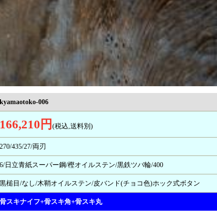
kyamaotoko-006
166,210円
(税込,送料別)
270/435/27/両刃
6/日立青紙スーパー鋼/樫オイルステン/黒鉄ツバ輪/400
黒槌目/なし/木鞘オイルステン/皮バンド(チョコ色)ホック式ボタン
骨スキナイフ+骨スキ角+骨スキ丸