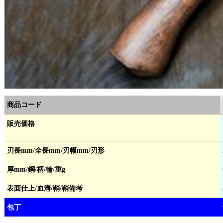
商品コード
販売価格
刃長mm/全長mm/刃幅mm/刃形
厚mm/鋼/柄/輪/重g
表面仕上/血溝/鞘/鞘備考
包丁