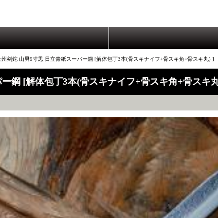
州剣鉈 山男9寸黒 日立青紙スーパー鋼 [解体包丁3本(骨スキナイフ+骨スキ角+骨スキ丸) ]
鋼 [解体包丁3本(骨スキナイフ+骨スキ角+骨スキ丸)