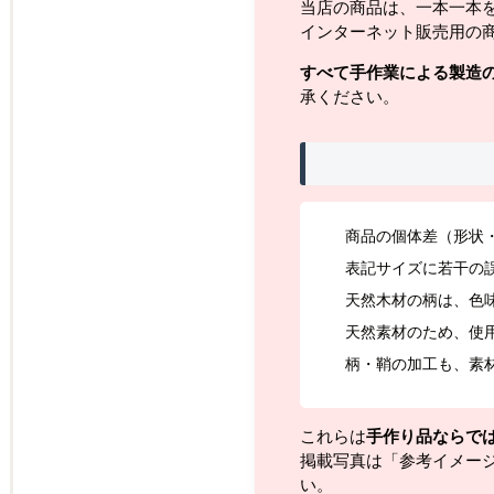
当店の商品は、一本一本
インターネット販売用の
すべて手作業による製造
承ください。
商品の個体差（形状
表記サイズに若干の
天然木材の柄は、色
天然素材のため、使
柄・鞘の加工も、素
これらは
手作り品ならで
掲載写真は「参考イメー
い。