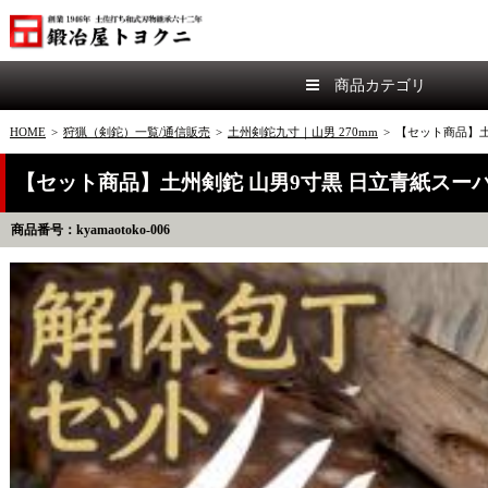
商品カテゴリ
HOME
>
狩猟（剣鉈）一覧/通信販売
>
土州剣鉈九寸｜山男 270mm
>
【セット商品】土
【セット商品】土州剣鉈 山男9寸黒 日立青紙スーパー
商品番号：kyamaotoko-006