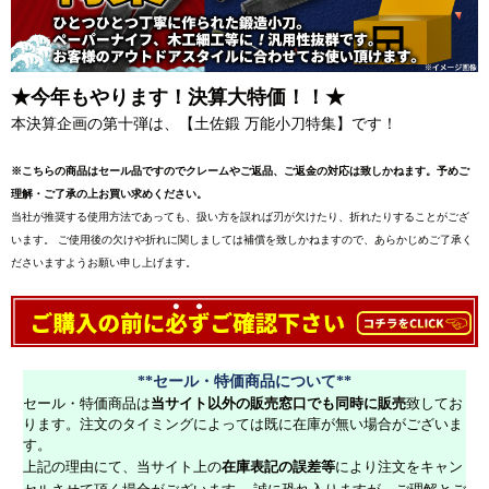
★今年もやります！決算大特価！！★
本決算企画の第十弾は、【土佐鍛 万能小刀特集】です！
※こちらの商品はセール品ですのでクレームやご返品、ご返金の対応は致しかねます。予めご
理解・ご了承の上お買い求めください。
当社が推奨する使用方法であっても、扱い方を誤れば刃が欠けたり、折れたりすることがござ
います。 ご使用後の欠けや折れに関しましては補償を致しかねますので、あらかじめご了承く
ださいますようお願い申し上げます。
**セール・特価商品について**
セール・特価商品は
当サイト以外の販売窓口でも同時に販売
致してお
ります。注文のタイミングによっては既に在庫が無い場合がございま
す。
上記の理由にて、当サイト上の
在庫表記の誤差等
により注文をキャン