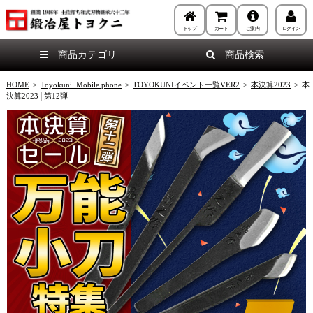
トップ
カート
ご案内
ログイン
商品カテゴリ
商品検索
HOME
>
Toyokuni_Mobile phone
>
TOYOKUNIイベント一覧VER2
>
本決算2023
>
本
決算2023│第12弾