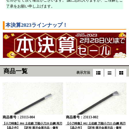
セルさせて頂く場合がございます。 誠に恐れ入りますが、ご理解とご
了承をお願い申し上げます。
本決算2023ラインナップ！
商品一覧
表示方法
商品番号：23113-004
商品番号：23113-002
【小刀特集】004 土佐鍛 万能小刀28 白鋼 両刃
【小刀特集】002 土佐鍛 万能小刀25 白鋼 両刃
【晶之作】 【訳有/展示会展示品：傷有
【晶之作】 【訳有/展示会展示品：傷有