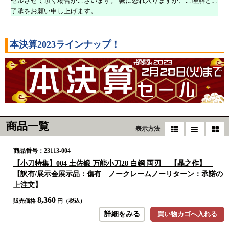
セルさせて頂く場合がございます。 誠に恐れ入りますが、ご理解とご
了承をお願い申し上げます。
本決算2023ラインナップ！
商品一覧
表示方法
商品番号：23113-004
【小刀特集】004 土佐鍛 万能小刀28 白鋼 両刃 【晶之作】
【訳有/展示会展示品：傷有 ノークレームノーリターン：承諾の
上注文】
8,360
販売価格
円（税込）
詳細をみる
買い物カゴへ入れる