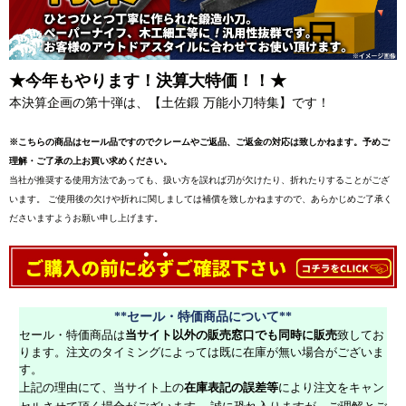
★今年もやります！決算大特価！！★
本決算企画の第十弾は、【土佐鍛 万能小刀特集】です！
※こちらの商品はセール品ですのでクレームやご返品、ご返金の対応は致しかねます。予めご
理解・ご了承の上お買い求めください。
当社が推奨する使用方法であっても、扱い方を誤れば刃が欠けたり、折れたりすることがござ
います。 ご使用後の欠けや折れに関しましては補償を致しかねますので、あらかじめご了承く
ださいますようお願い申し上げます。
**セール・特価商品について**
セール・特価商品は
当サイト以外の販売窓口でも同時に販売
致してお
ります。注文のタイミングによっては既に在庫が無い場合がございま
す。
上記の理由にて、当サイト上の
在庫表記の誤差等
により注文をキャン