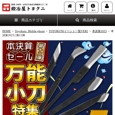
トップ
カート
ご案内
ログイン
商品カテゴリ
商品検索
HOME
>
Toyokuni_Mobile phone
>
TOYOKUNIイベント一覧VER2
>
本決算2023
>
本
決算2023│第12弾