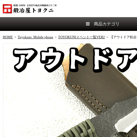
商品カテゴリ
HOME
>
Toyokuni_Mobile phone
>
TOYOKUNIイベント一覧VER2
>
【アウトドア鉈企