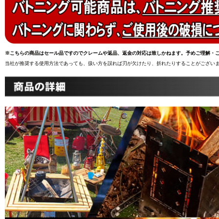
※こちらの商品はセール品ですのでクレームや返品、返金の対応は致しかねます。予めご理解・
当社が推奨する使用方法であっても、扱い方を誤れば刃が欠けたり、折れたりすることがございま