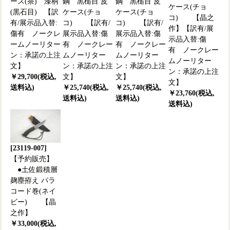
ース(茶) 漆柄
鋼 黒槌目 皮
鋼 黒槌目 皮
ケース(チョ
(黒石目) 【訳
ケース(チョ
ケース(チョ
コ) 【晶之
有/展示品入替:
コ) 【訳有/
コ) 【訳有/
作】【訳有/展
傷有 ノークレ
展示品入替:傷
展示品入替:傷
示品入替:傷
ームノーリター
有 ノークレー
有 ノークレー
有 ノークレー
ン：承諾の上注
ムノーリター
ムノーリター
ムノーリター
文】
ン：承諾の上注
ン：承諾の上注
ン：承諾の上注
￥29,700(税込,
文】
文】
文】
送料込)
￥25,740(税込,
￥25,740(税込,
￥23,760(税込,
送料込)
送料込)
送料込)
[23119-007]
【予約販売】
●土佐鍛積層
麹塵拵え パラ
コード巻(ネイ
ビー) 【晶
之作】
￥33,000(税込,