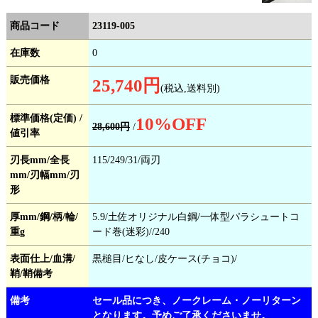
商品コード
23119-005
在庫数
0
販売価格
25,740円
(税込,送料別)
標準価格(定価) /
10
%OFF
28,600円
/
値引率
刃長mm/全長
115/249/31/両刃
mm/刃幅mm/刃
形
厚mm/鋼/柄/輪/
5.9/土佐オリジナル白鋼/一体型パラシュートコ
重g
ード巻(迷彩)//240
表面仕上/血溝/
黒槌目/ヒなし/皮ケース(チョコ)/
鞘/鞘備考
備考
セール品につき、ノークレーム・ノーリターン
となります。予めご了承くださいませ。