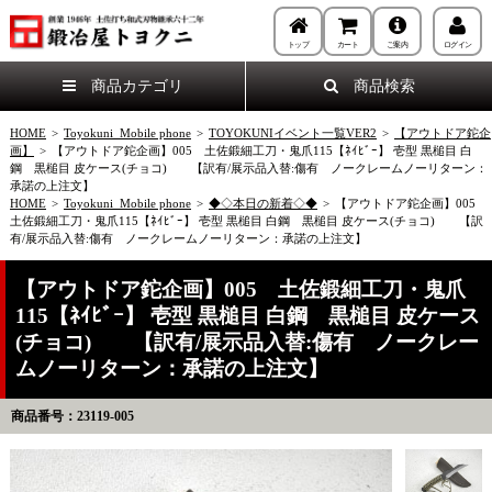
トップ
カート
ご案内
ログイン
商品カテゴリ
商品検索
HOME
>
Toyokuni_Mobile phone
>
TOYOKUNIイベント一覧VER2
>
【アウトドア鉈企
画】
>
【アウトドア鉈企画】005 土佐鍛細工刀・鬼爪115【ﾈｲﾋﾞｰ】 壱型 黒槌目 白
鋼 黒槌目 皮ケース(チョコ) 【訳有/展示品入替:傷有 ノークレームノーリターン：
承諾の上注文】
HOME
>
Toyokuni_Mobile phone
>
◆◇本日の新着◇◆
>
【アウトドア鉈企画】005
土佐鍛細工刀・鬼爪115【ﾈｲﾋﾞｰ】 壱型 黒槌目 白鋼 黒槌目 皮ケース(チョコ) 【訳
有/展示品入替:傷有 ノークレームノーリターン：承諾の上注文】
【アウトドア鉈企画】005 土佐鍛細工刀・鬼爪
115【ﾈｲﾋﾞｰ】 壱型 黒槌目 白鋼 黒槌目 皮ケース
(チョコ) 【訳有/展示品入替:傷有 ノークレー
ムノーリターン：承諾の上注文】
商品番号：23119-005