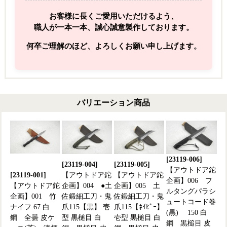
お客様に長くご愛用いただけるよう、
職人が一本一本、誠心誠意製作しております。
何卒ご理解のほど、よろしくお願い申し上げます。
バリエーション商品
[23119-006]
[23119-004]
[23119-005]
【アウトドア鉈
[23119-001]
【アウトドア鉈
【アウトドア鉈
企画】006 フ
【アウトドア鉈
企画】004 ●土
企画】005 土
ルタングパラシ
企画】001 竹
佐鍛細工刀・鬼
佐鍛細工刀・鬼
ュートコード巻
ナイフ 67 白
爪115【黒】 壱
爪115【ﾈｲﾋﾞｰ】
(黒) 150 白
鋼 全曇 皮ケ
型 黒槌目 白
壱型 黒槌目 白
鋼 黒槌目 皮