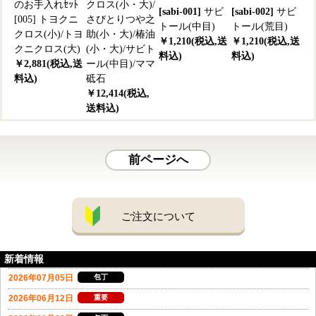
のお手入れｾｯﾄ
クロス(小・大)/
[sabi-001]
サビ
[sabi-002]
サビ
[005] トヨクニ
さびとりつや之
トール(中目)
トール(荒目)
クロス(小)/トヨ
助(小・大)/椿油
￥1,210(税込,送
￥1,210(税込,送
クニクロス(大)
(小・大)/サビト
料込)
料込)
￥2,881(税込,送
ール(中目)/ママ
料込)
砥石
￥12,414(税込,
送料込)
前ページへ
ご注文について
新着情報