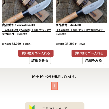
商品番号：week-dm4-001
商品番号：dm4-001
【今週の剣鉈】[予約販売] 土佐鍛 アウトドア
［予約販売］土佐鍛 アウトドア遊び鉈４寸
遊び鉈４寸 DM15青2
DM15青2
35,200
35,200
販売価格
円（税込）
販売価格
円（税込）
買い物カゴへ入れる
買い物カゴへ入れる
詳細をみる
詳細をみる
2
件中
1
件～
2
件を表示しています。
1
ご注文について