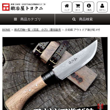
トップ
カート
ご案内
ログイン
商品カテゴリ
商品検索
HOME
>
和式刃物一覧（渓流、小刀）/通信販売
>
土佐鍛 アウトドア遊び鉈 4寸