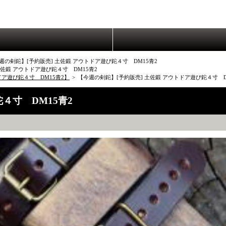
週の剣鉈】[予約販売] 土佐鍛 アウトドア遊び鉈４寸 DM15青2
土佐鍛 アウトドア遊び鉈４寸 DM15青2
ア遊び鉈４寸 DM15青2】
>
【今週の剣鉈】[予約販売] 土佐鍛 アウトドア遊び鉈４寸 
鉈４寸 DM15青2