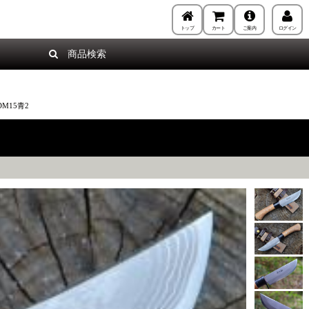
トップ
カート
ご案内
ログイン
商品検索
DM15青2