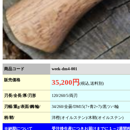
商品コード
week-dm4-001
販売価格
35,200円
(税込,送料別)
刃長/全長/厚/刃形
120/260/5/両刃
刃幅/重g/表面/鋼/輪/
34/260/全曇/DM15(7+青2+7)/黒ツバ輪
柄/鞘/
洋樫(オイルステン)/木鞘(オイルステン)
※納期について
受注後生産につきお届けまでに１～2週間