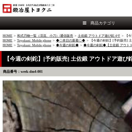
商品カテゴリ
HOME
>
和式刃物一覧（渓流、小刀）/通信販売
>
土佐鍛 アウトドア遊び鉈 4寸
>
【今
HOME
>
Toyokuni_Mobile phone
>
◆◇本日の新着◇◆
>
【今週の剣鉈】[予約販売] 
HOME
>
Toyokuni_Mobile phone
>
◆今週の剣鉈◆
>
◆今週の剣鉈◆【土佐鍛 アウトド
【今週の剣鉈】[予約販売] 土佐鍛 アウトドア遊び
商品番号：week-dm4-001