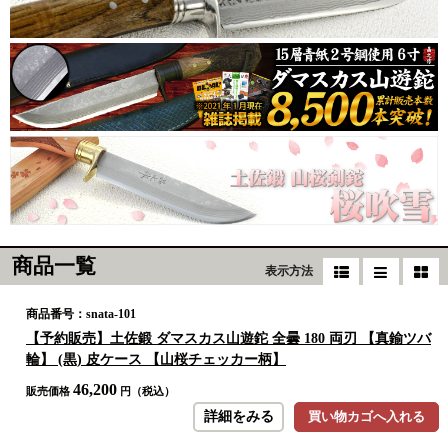
商品一覧
表示方法
商品番号：snata-101
【予約販売】土佐鍛 ダマスカス山遊鉈 全曇 180 両刃 【真鍮ツバ
輪】 (黒) 皮ケース 【山桜チェッカー柄】
46,200
販売価格
円（税込）
詳細をみる
買い物カゴへ入れる