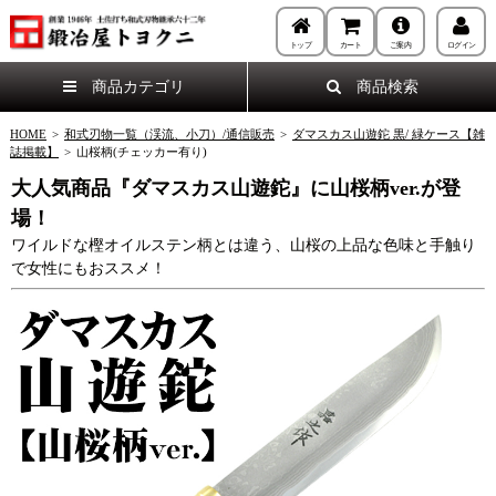
トップ
カート
ご案内
ログイン
商品カテゴリ
商品検索
HOME
>
和式刃物一覧（渓流、小刀）/通信販売
>
ダマスカス山遊鉈 黒/ 緑ケース【雑
誌掲載】
>
山桜柄(チェッカー有り)
大人気商品『ダマスカス山遊鉈』に山桜柄ver.が登
場！
ワイルドな樫オイルステン柄とは違う、山桜の上品な色味と手触り
で女性にもおススメ！