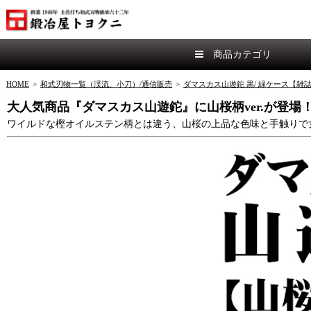
商品カテゴリ
HOME
>
和式刃物一覧（渓流、小刀）/通信販売
>
ダマスカス山遊鉈 黒/ 緑ケース【雑
大人気商品『ダマスカス山遊鉈』に山桜柄ver.が登場
ワイルドな樫オイルステン柄とは違う、山桜の上品な色味と手触りで