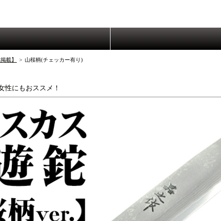
誌掲載】
>
山桜柄(チェッカー有り)
！
女性にもおススメ！