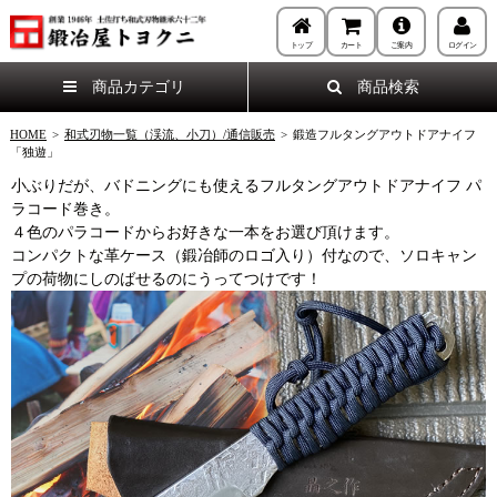
トップ
カート
ご案内
ログイン
商品カテゴリ
商品検索
HOME
>
和式刃物一覧（渓流、小刀）/通信販売
>
鍛造フルタングアウトドアナイフ
「独遊」
小ぶりだが、バドニングにも使えるフルタングアウトドアナイフ パ
ラコード巻き。
４色のパラコードからお好きな一本をお選び頂けます。
コンパクトな革ケース（鍛冶師のロゴ入り）付なので、ソロキャン
プの荷物にしのばせるのにうってつけです！