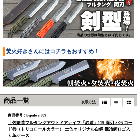
焚火好きさんにはコチラもおすすめ！
商品一覧
表示方法
商品番号：bepalwa-009
土佐鍛造フルタングアウトドアナイフ「独遊」115 両刃 パラコー
ド巻（トリコロールカラー） 土佐オリジナル白鋼 鍛冶師ロゴ入
り革ケース