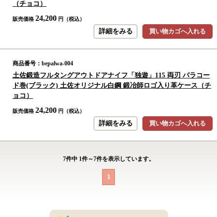
（チョコ）
24,200
販売価格
円（税込）
詳細をみる
買い物カゴへ入れる
商品番号：bepalwa-004
土佐鍛造フルタングアウトドアナイフ「独遊」115 両刃 パラコー
ド巻(ブラック) 土佐オリジナル白鋼 鍛冶師ロゴ入り革ケース（チ
ョコ）
24,200
販売価格
円（税込）
詳細をみる
買い物カゴへ入れる
7
件中
1
件～
7
件を表示しています。
1