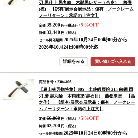
刃 黒仕上 黒丸輪 木鞘黒レザー（合皮） 桜巻
(樫) 【訳有/展示会展示品：傷有 ノークレーム
ノーリターン：承諾の上注文】
35,200
5
%OFF
定価
円（税込）
/
33,440
特価
円（税込）
2025年10月24日00時00分から
セール開催期間
2026年10月24日00時00分迄
詳細をみる
買い物カゴへ入れる
商品番号：2304-005
【農山林刃物特集】005 土佐鍛腰鉈 215 白鋼 両
刃 磨 黒丸輪 木鞘漆塗(黒石目) 藤巻漆塗 【晶
之作】 【訳有/展示会展示品：傷有 ノークレー
ムノーリターン：承諾の上注文】
66,000
5
%OFF
定価
円（税込）
/
62,700
特価
円（税込）
2025年10月24日00時00分から
セール開催期間