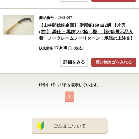
商品番号：2368-007
【山林間伐鉈企画】 伊那鉈160 白2鋼 【片刃
(右)】 黒仕上 黒鉄ツバ輪 樫 【訳有/展示品入
替 ノークレームノーリターン：承諾の上注文】
17,600
販売価格
円（税込）
詳細をみる
買い物カゴへ入れる
15
件中
1
件～
15
件を表示しています。
1
ご注文について