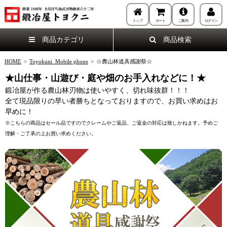
トップ
カート
ご案内
ログイン
商品カテゴリ
商品検索
HOME
>
Toyokuni_Mobile phone
>
☆農山林道具感謝祭☆
★山仕事・山遊び・庭や畑のお手入れなどに！★
鍛冶屋が作る農山林刃物は使いやすく、切れ味抜群！！！
全て現品限りの早い者勝ちとなっておりますので、お買い求めはお
早めに！
※こちらの商品はセール品ですのでクレームやご返品、ご返金の対応は致しかねます。予めご
理解・ご了承の上お買い求めください。