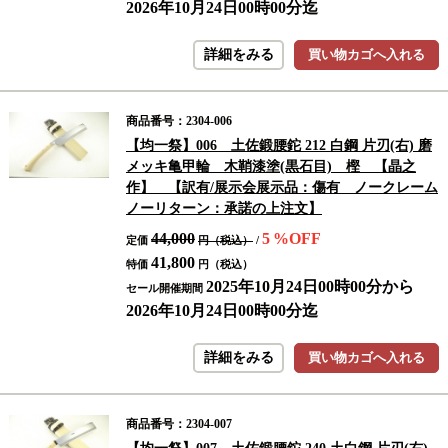
2026年10月24日00時00分迄
詳細をみる
買い物カゴへ入れる
商品番号：2304-006
【均一祭】006 土佐鍛腰鉈 212 白鋼 片刃(右) 磨
メッキ亀甲輪 木鞘漆塗(黒石目) 樫 【晶之
作】 【訳有/展示会展示品：傷有 ノークレーム
ノーリターン：承諾の上注文】
44,000
5
%OFF
定価
円（税込）
/
41,800
特価
円（税込）
2025年10月24日00時00分から
セール開催期間
2026年10月24日00時00分迄
詳細をみる
買い物カゴへ入れる
商品番号：2304-007