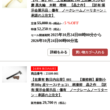
【均一祭】007 土佐鍛腰鉈 240 土白鋼 片刃(右)
磨 黒丸輪 木鞘 樫柄 【晶之作】 【訳有/展
示会展示品：傷有 ノークレームノーリターン：
承諾の上注文】
55,000
5
%OFF
定価
円（税込）
/
52,250
特価
円（税込）
2025年10月24日00時00分から
セール開催期間
2026年10月24日00時00分迄
詳細をみる
買い物カゴへ入れる
【在庫有 数日内出荷】
商品番号：23109-001
【在庫有 数日内出荷】001 【漆拵柄】薪割小
斧300g 皮ケース(チョコ) 柄漆拵 晶之作 【訳
有/展示会展示品：傷有 ノークレームノーリター
ン：承諾の上注文】
29,700
販売価格
円（税込）