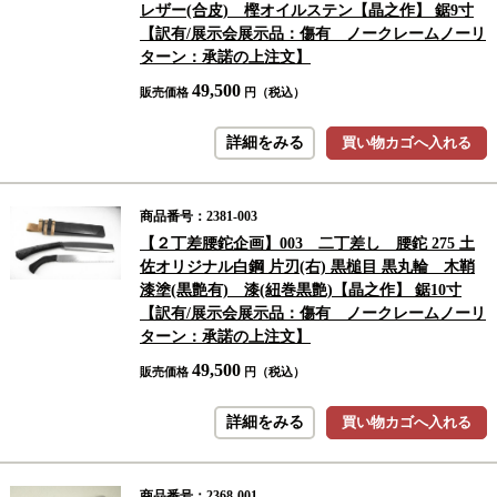
レザー(合皮) 樫オイルステン【晶之作】 鋸9寸
【訳有/展示会展示品：傷有 ノークレームノーリ
ターン：承諾の上注文】
49,500
販売価格
円（税込）
詳細をみる
買い物カゴへ入れる
商品番号：2381-003
【２丁差腰鉈企画】003 二丁差し 腰鉈 275 土
佐オリジナル白鋼 片刃(右) 黒槌目 黒丸輪 木鞘
漆塗(黒艶有) 漆(紐巻黒艶)【晶之作】 鋸10寸
【訳有/展示会展示品：傷有 ノークレームノーリ
ターン：承諾の上注文】
49,500
販売価格
円（税込）
詳細をみる
買い物カゴへ入れる
商品番号：2368-001