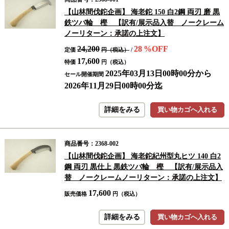
【山林間伐鉈企画】 海老鉈 150 白2鋼 両刃 磨 黒
鉄ツバ輪 樫 【訳有/展示品入替 ノークレーム
ノーリターン：承諾の上注文】
24,200
28
%OFF
定価
円（税込）
/
17,600
特価
円（税込）
2025年03月13日00時00分から
セール開催期間
2026年11月29日00時00分迄
詳細をみる
買い物カゴへ入れる
商品番号：2368-002
【山林間伐鉈企画】 海老鉈紀州型丸ヒツ 140 白2
鋼 両刃 黒仕上 黒鉄ツバ輪 樫 【訳有/展示品入
替 ノークレームノーリターン：承諾の上注文】
17,600
販売価格
円（税込）
詳細をみる
買い物カゴへ入れる