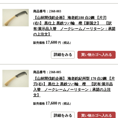
商品番号：2368-003
【山林間伐鉈企画】 海老鉈180 白2鋼 【片刃
(右)】 黒仕上 黒鉄ツバ輪 樫【新国之】 【訳
有/展示品入替 ノークレームノーリターン：承諾
の上注文】
17,600
販売価格
円（税込）
詳細をみる
買い物カゴへ入れる
商品番号：2368-005
【山林間伐鉈企画】 海老鉈紀州型 170 白2鋼 【片
刃(右)】 黒仕上 黒鉄ツバ輪 樫 【訳有/展示品
入替 ノークレームノーリターン：承諾の上注
文】
17,600
販売価格
円（税込）
詳細をみる
買い物カゴへ入れる