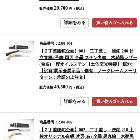
29,700
販売価格
円（税込）
詳細をみる
買い物カゴへ入れる
商品番号：2381-001
【２丁差腰鉈企画】001 二丁差し 腰鉈 240 日
立青紙2号鋼 両刃 全曇 ステン丸輪 木鞘黒レザー
(合皮) 樫オイルステン【土佐室光特製】 鋸9寸
【訳有/展示会展示品：傷有 ノークレームノーリ
ターン：承諾の上注文】
49,500
販売価格
円（税込）
詳細をみる
買い物カゴへ入れる
商品番号：2381-002
【２丁差腰鉈企画】002 二丁差し 腰鉈 210 土
佐オリジナル白鋼 片刃(右) 全曇 黒丸輪 木鞘黒