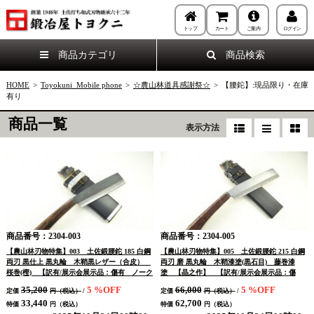
トップ
カート
ご案内
ログイン
商品カテゴリ
商品検索
HOME
>
Toyokuni_Mobile phone
>
☆農山林道具感謝祭☆
>
【腰鉈】:現品限り・在庫
有り
商品一覧
表示方法
商品番号：2304-003
商品番号：2304-005
【農山林刃物特集】003 土佐鍛腰鉈 185 白鋼
【農山林刃物特集】005 土佐鍛腰鉈 215 白鋼
両刃 黒仕上 黒丸輪 木鞘黒レザー（合皮）
両刃 磨 黒丸輪 木鞘漆塗(黒石目) 藤巻漆
桜巻(樫) 【訳有/展示会展示品：傷有 ノーク
塗 【晶之作】 【訳有/展示会展示品：傷
レームノーリターン：承諾の上注文】
有 ノークレームノーリターン：承諾の上注
35,200
5
%OFF
66,000
5
%OFF
定価
円（税込）
/
定価
円（税込）
/
文】
33,440
62,700
特価
円（税込）
特価
円（税込）