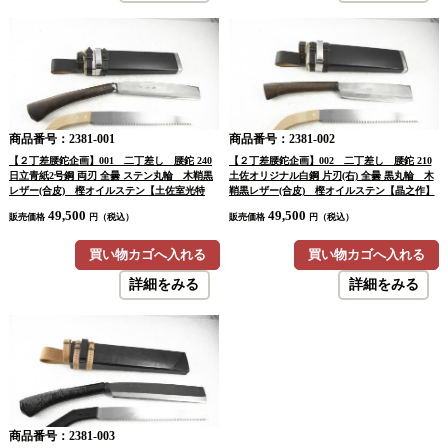
商品番号：2381-001
商品番号：2381-002
【２丁差腰鉈企画】001 二丁差し 腰鉈 240
【２丁差腰鉈企画】002 二丁差し 腰鉈 210
日立青紙2号鋼 両刃 全曇 ステン丸輪 木鞘黒
土佐オリジナル白鋼 片刃(右) 全曇 黒丸輪 木
レザー(合皮) 樫オイルステン【土佐室光特
鞘黒レザー(合皮) 樫オイルステン【晶之作】
製】 鋸9寸【訳有/展示会展示品：傷有 ノー
鋸9寸【訳有/展示会展示品：傷有 ノークレー
49,500
49,500
販売価格
円（税込）
販売価格
円（税込）
クレームノーリターン：承諾の上注文】
ムノーリターン：承諾の上注文】
買い物カゴへ入れる
買い物カゴへ入れる
詳細をみる
詳細をみる
商品番号：2381-003