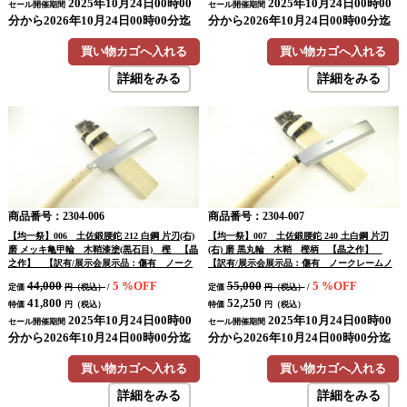
2025年10月24日00時00
2025年10月24日00時00
セール開催期間
セール開催期間
分から2026年10月24日00時00分迄
分から2026年10月24日00時00分迄
買い物カゴへ入れる
買い物カゴへ入れる
詳細をみる
詳細をみる
商品番号：2304-006
商品番号：2304-007
【均一祭】006 土佐鍛腰鉈 212 白鋼 片刃(右)
【均一祭】007 土佐鍛腰鉈 240 土白鋼 片刃
磨 メッキ亀甲輪 木鞘漆塗(黒石目) 樫 【晶
(右) 磨 黒丸輪 木鞘 樫柄 【晶之作】
之作】 【訳有/展示会展示品：傷有 ノーク
【訳有/展示会展示品：傷有 ノークレームノ
レームノーリターン：承諾の上注文】
ーリターン：承諾の上注文】
44,000
5
%OFF
55,000
5
%OFF
定価
円（税込）
/
定価
円（税込）
/
41,800
52,250
特価
円（税込）
特価
円（税込）
2025年10月24日00時00
2025年10月24日00時00
セール開催期間
セール開催期間
分から2026年10月24日00時00分迄
分から2026年10月24日00時00分迄
買い物カゴへ入れる
買い物カゴへ入れる
詳細をみる
詳細をみる