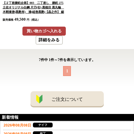
【２丁差腰鉈企画】003 二丁差し 腰鉈 275
土佐オリジナル白鋼 片刃(右) 黒槌目 黒丸輪
木鞘漆塗(黒艶有) 漆(紐巻黒艶)【晶之作】 鋸
10寸【訳有/展示会展示品：傷有 ノークレー
49,500
販売価格
円（税込）
ムノーリターン：承諾の上注文】
買い物カゴへ入れる
詳細をみる
7
件中
1
件～
7
件を表示しています。
1
ご注文について
新着情報