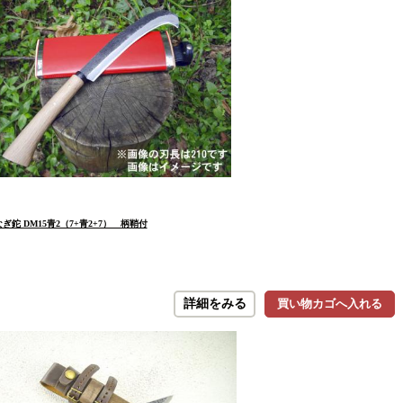
鉈 DM15青2（7+青2+7） 柄鞘付
詳細をみる
買い物カゴへ入れる