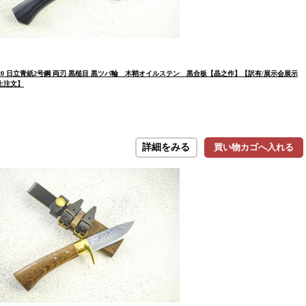
0 日立青紙2号鋼 両刃 黒槌目 黒ツバ輪 木鞘オイルステン 黒合板【晶之作】【訳有/展示会展示
上注文】
詳細をみる
買い物カゴへ入れる