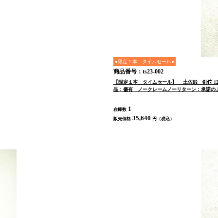
●限定１本 タイムセール●
商品番号：ts23-002
【限定１本 タイムセール】 土佐鍛 剣鉈 12
品：傷有 ノークレームノーリターン：承諾の
1
在庫数
35,640
販売価格
円（税込）