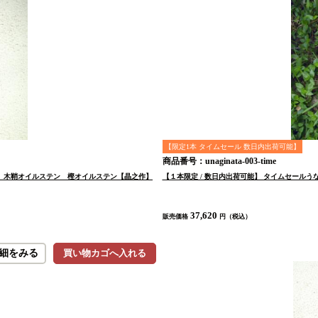
【限定1本 タイムセール 数日内出荷可能】
商品番号：unaginata-003-time
バ輪 木鞘オイルステン 樫オイルステン【晶之作】
【１本限定 / 数日内出荷可能】 タイムセールうなぎ
37,620
販売価格
円（税込）
細をみる
買い物カゴへ入れる