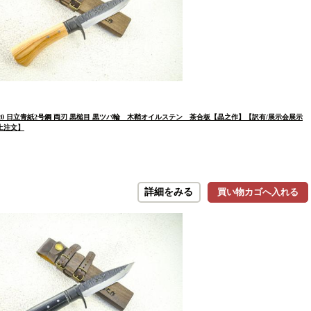
0 日立青紙2号鋼 両刃 黒槌目 黒ツバ輪 木鞘オイルステン 茶合板【晶之作】【訳有/展示会展示
上注文】
詳細をみる
買い物カゴへ入れる