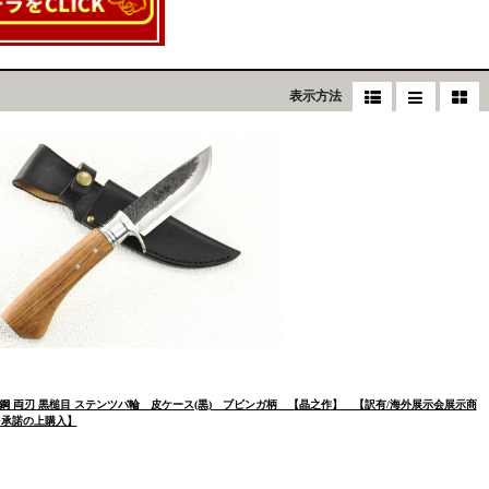
表示方法
鋼 両刃 黒槌目 ステンツバ輪 皮ケース(黒) ブビンガ柄 【晶之作】 【訳有/海外展示会展示商
を承諾の上購入】