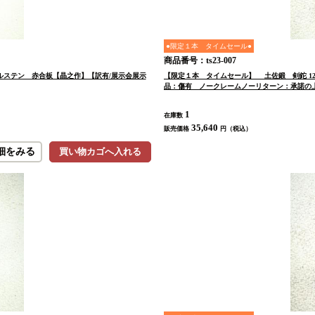
●限定１本 タイムセール●
商品番号：ts23-007
イルステン 赤合板【晶之作】【訳有/展示会展示
【限定１本 タイムセール】 土佐鍛 剣鉈 12
品：傷有 ノークレームノーリターン：承諾の
1
在庫数
35,640
販売価格
円（税込）
細をみる
買い物カゴへ入れる