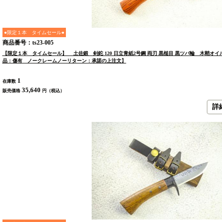
●限定１本 タイムセール●
商品番号：ts23-005
【限定１本 タイムセール】 土佐鍛 剣鉈 120 日立青紙2号鋼 両刃 黒槌目 黒ツバ輪 木鞘オ
品：傷有 ノークレームノーリターン：承諾の上注文】
1
在庫数
35,640
販売価格
円（税込）
詳