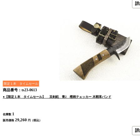
詳
限定１本 タイムセール
商品番号：ts23-0613
●【限定１本 タイムセール】 豆剣鉈 青2 樫柄テェッカー 木鞘革バンド
1
在庫数
29,260
販売価格
円（税込）
詳