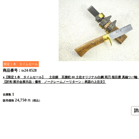
限定１本 タイムセール
商品番号：ts24-0528
●【限定１本 タイムセール】 土佐鍛 豆腰鉈 80 土佐オリジナル白鋼 両刃 槌目磨 真鍮ツ
【訳有/展示会展示品：傷有 ノークレームノーリターン：承諾の上注文】
1
在庫数
24,750
販売価格
円（税込）
詳