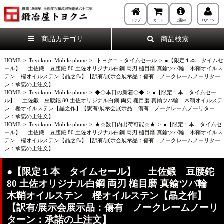
トップ
カート
ご案内
ログイン
商品カテゴリ
商品検索
HOME
>
Toyokuni_Mobile phone
>
トヨクニ・タイムセール
>
●【限定１本 タイムセ
ール】 土佐鍛 豆腰鉈 80 土佐オリジナル白鋼 両刃 槌目磨 真鍮ツバ輪 木鞘オイルス
テン 樫オイルステン【晶之作】【訳有/展示会展示品：傷有 ノークレームノーリター
ン：承諾の上注文】
HOME
>
Toyokuni_Mobile phone
>
◆◇本日の新着◇◆
>
●【限定１本 タイムセー
ル】 土佐鍛 豆腰鉈 80 土佐オリジナル白鋼 両刃 槌目磨 真鍮ツバ輪 木鞘オイルステ
ン 樫オイルステン【晶之作】【訳有/展示会展示品：傷有 ノークレームノーリター
ン：承諾の上注文】
HOME
>
Toyokuni_Mobile phone
>
★☆数日内出荷可能☆★
>
●【限定１本 タイムセ
ール】 土佐鍛 豆腰鉈 80 土佐オリジナル白鋼 両刃 槌目磨 真鍮ツバ輪 木鞘オイルス
テン 樫オイルステン【晶之作】【訳有/展示会展示品：傷有 ノークレームノーリター
ン：承諾の上注文】
●【限定１本 タイムセール】 土佐鍛 豆腰鉈
80 土佐オリジナル白鋼 両刃 槌目磨 真鍮ツバ輪
木鞘オイルステン 樫オイルステン【晶之作】
【訳有/展示会展示品：傷有 ノークレームノーリ
ターン：承諾の上注文】