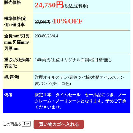
販売価格
24,750円
(税込,送料別)
標準価格(定
10
%OFF
27,500円
/
価) /値引率
全長mm/刃長
203/80/23/4.4
mm/刃幅mm/
刃厚mm
重さg/刃形/鋼/
140/両刃/土佐オリジナル白鋼/槌目磨/無し
表面/ヒ
柄/鍔/鞘
洋樫オイルステン/真鍮ツバ輪/木鞘オイルステン
皮バンド(チョコ色)
備考
限定１本 タイムセール セール品につき、ノー
クレーム・ノーリターンとなります。予めご了承
くださいませ。
この商品を
買い物カゴへ入れる