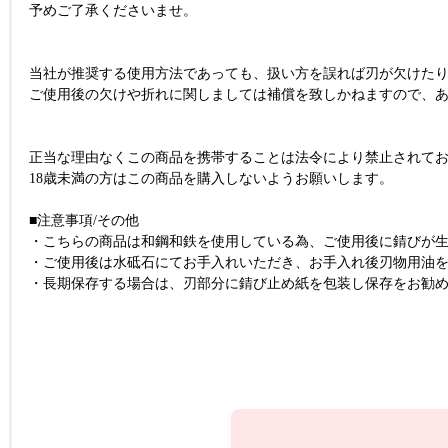
予めご了承くださいませ。
当社が推奨する使用方法であっても、扱い方を誤れば刃が欠けた
ご使用後の欠けや折れに関しましては補償を致しかねますので、
正当な理由なくこの商品を携帯することは法令により禁止されて
18歳未満の方はこの商品を購入しないようお願いします。
■注意事項/その他
・こちらの商品は和鋼和鉄を使用している為、ご使用後に錆びが
・ご使用後は水砥石にてお手入れいただき、お手入れ後刃物用油
・長期保存する場合は、刃部分に錆び止め紙を包装し保存をお勧