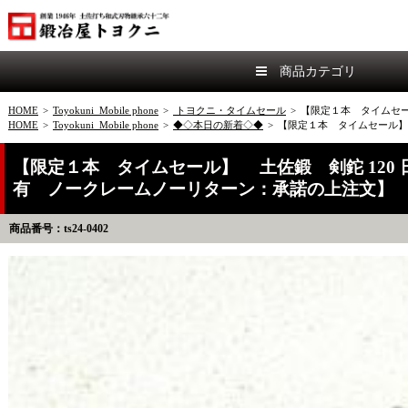
商品カテゴリ
HOME
>
Toyokuni_Mobile phone
>
トヨクニ・タイムセール
>
【限定１本 タイムセー
HOME
>
Toyokuni_Mobile phone
>
◆◇本日の新着◇◆
>
【限定１本 タイムセール】
【限定１本 タイムセール】 土佐鍛 剣鉈 120
有 ノークレームノーリターン：承諾の上注文】
商品番号：ts24-0402