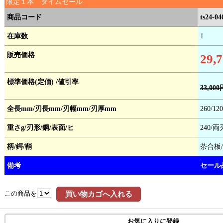
限定１本 タイムセール
商品コード
ts24-04
在庫数
1
販売価格
29,
標準価格(定価) /値引率
33,000
全長mm/刃長mm/刃幅mm/刃厚mm
260/120
重さg/刃形/鋼/表面/ヒ
240/
柄/鍔/鞘
茶合板
備考
セール
この商品を
買い物カゴへ入れる
お気に入りに登録