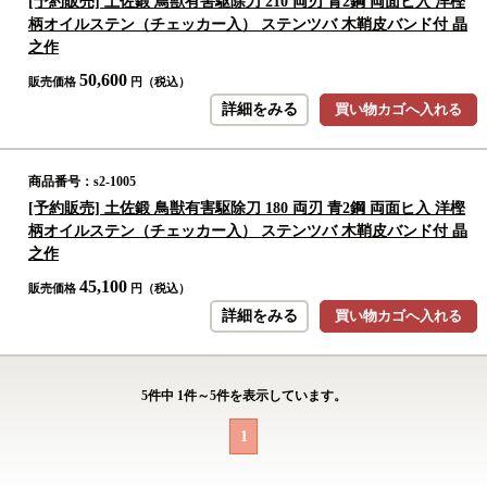
[予約販売] 土佐鍛 鳥獣有害駆除刀 210 両刃 青2鋼 両面ヒ入 洋樫
柄オイルステン（チェッカー入） ステンツバ 木鞘皮バンド付 晶
之作
50,600
販売価格
円（税込）
詳細をみる
買い物カゴへ入れる
商品番号：s2-1005
[予約販売] 土佐鍛 鳥獣有害駆除刀 180 両刃 青2鋼 両面ヒ入 洋樫
柄オイルステン（チェッカー入） ステンツバ 木鞘皮バンド付 晶
之作
45,100
販売価格
円（税込）
詳細をみる
買い物カゴへ入れる
5
件中
1
件～
5
件を表示しています。
1