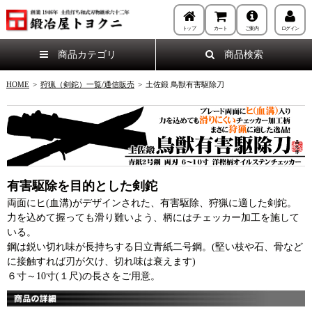
トップ
カート
ご案内
ログイン
商品カテゴリ
商品検索
HOME
>
狩猟（剣鉈）一覧/通信販売
>
土佐鍛 鳥獣有害駆除刀
有害駆除を目的とした剣鉈
両面にヒ(血溝)がデザインされた、有害駆除、狩猟に適した剣鉈。
力を込めて握っても滑り難いよう、柄にはチェッカー加工を施して
いる。
鋼は鋭い切れ味が長持ちする日立青紙二号鋼。(堅い枝や石、骨など
に接触すれば刃が欠け、切れ味は衰えます)
６寸～10寸(１尺)の長さをご用意。