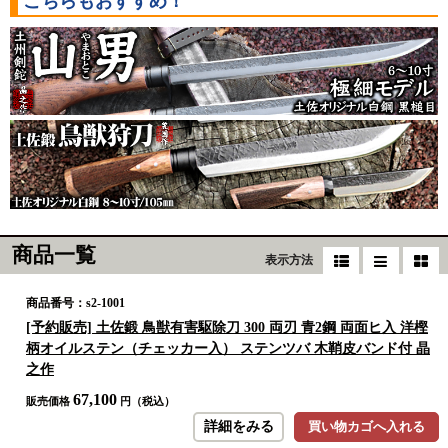
こちらもおすすめ！
商品一覧
表示方法
商品番号：s2-1001
[予約販売] 土佐鍛 鳥獣有害駆除刀 300 両刃 青2鋼 両面ヒ入 洋樫
柄オイルステン（チェッカー入） ステンツバ 木鞘皮バンド付 晶
之作
67,100
販売価格
円（税込）
詳細をみる
買い物カゴへ入れる