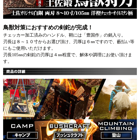
鳥獣対策におすすめの剣鉈が完成！
チェッカー加工済みのハンドル、鞘には「豊国作」の銘入り。
刃長は８～１０寸からお選び頂け、刃厚は６㎜ですので、藪払い等
にもご使用いただけます。
刃長105㎜の剣鉈の刃厚は４㎜程度で、解体や調理にお使い頂けま
す。