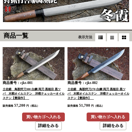
商品一覧
表示方法
商品番号：cjkt-001
商品番号：cjkt-002
土佐鍛 鳥獣狩刀300 白鋼 両刃 黒槌目 黒ツ
土佐鍛 鳥獣狩刀270 白鋼 両刃 黒槌目 黒ツ
バ 木鞘オイルステン 洋樫テェッカーオイル
バ 木鞘オイルステン 洋樫テェッカーオイル
ステン【豊国作】
ステン【豊国作】
57,200
51,700
販売価格
円（税込）
販売価格
円（税込）
買い物カゴへ入れる
買い物カゴへ入れる
詳細をみる
詳細をみる