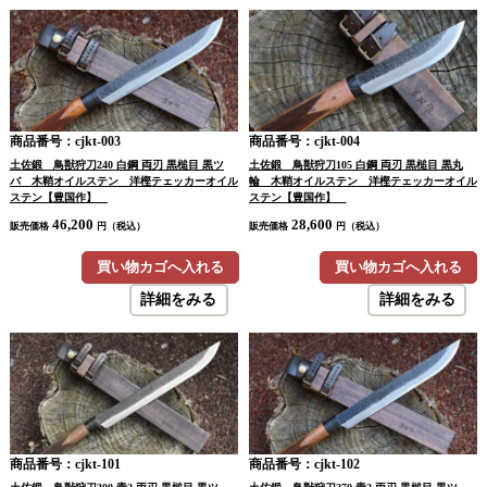
商品番号：cjkt-003
商品番号：cjkt-004
土佐鍛 鳥獣狩刀240 白鋼 両刃 黒槌目 黒ツ
土佐鍛 鳥獣狩刀105 白鋼 両刃 黒槌目 黒丸
バ 木鞘オイルステン 洋樫テェッカーオイル
輪 木鞘オイルステン 洋樫テェッカーオイル
ステン【豊国作】
ステン【豊国作】
46,200
28,600
販売価格
円（税込）
販売価格
円（税込）
買い物カゴへ入れる
買い物カゴへ入れる
詳細をみる
詳細をみる
商品番号：cjkt-101
商品番号：cjkt-102