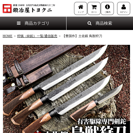
トップ
カート
ご案内
ログイン
商品カテゴリ
商品検索
HOME
>
狩猟（剣鉈）一覧/通信販売
>
【豊国作】土佐鍛 鳥獣狩刀