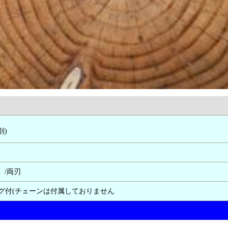
別)
）/両刃
ング付(チェーンは付属しておりません