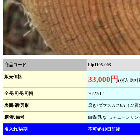
商品コード
bip1105-003
販売価格
33,000円
(税込,送料
全長/刃長/刃幅
70/27/12
表面/鋼/刃形
磨き/ダマスカス6A（27層
柄/鞘/備考
白蝶貝/なし/チェーンリ
名入れ/納期
不可/約10日前後