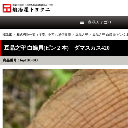
商品カテゴリ
HOME
>
和式刃物一覧（渓流、小刀）/通信販売
>
豆晶之守
>
豆晶之守 白蝶貝(ピン２本
豆晶之守 白蝶貝(ピン２本) ダマスカス420
商品番号：bip1105-003