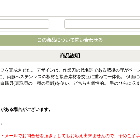
この商品について問い合わせる
商品説明
フを完成させた。 デザインは、作業刀の代名詞である肥後の守がベー
材に、両脇へステンレスの板材と接合素材を交互に重ねて一体化。 側面
、白蝶貝(真珠貝の一種の貝殻)を使い、どちらも個性的。 手のひらに収
等がある場合がございます。
す。
話・メールでお問合せを頂きましてもお応え出来ませんので、予めご了