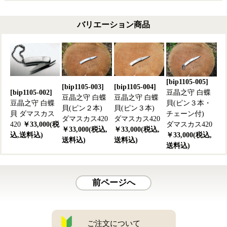
バリエーション商品
[bip1105-005]
[bip1105-003]
[bip1105-004]
[bip1105-002]
豆晶之守 白蝶
豆晶之守 白蝶
豆晶之守 白蝶
豆晶之守 白蝶
貝(ピン３本・
貝(ピン２本)
貝(ピン３本)
貝 ダマスカス
チェーン付)
ダマスカス420
ダマスカス420
420
￥33,000(税
ダマスカス420
￥33,000(税込,
￥33,000(税込,
込,送料込)
￥33,000(税込,
送料込)
送料込)
送料込)
前ページへ
ご注文について