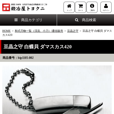
トップ
カート
ご案内
ログイン
商品カテゴリ
商品検索
HOME
>
和式刃物一覧（渓流、小刀）/通信販売
>
豆晶之守
>
豆晶之守 白蝶貝 ダマス
カス420
豆晶之守 白蝶貝 ダマスカス420
商品番号：bip1105-002