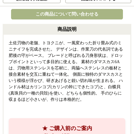
この商品について問い合わせる
商品説明
土佐刃物の老舗、トヨクニが、一風変わった折り畳み式のミ
ニナイフを完成させた。 デザインは、作業刀の代名詞である
肥後の守がベース。 ブレードと呼ばれる刀身形状は、ドロッ
プポイントといって多目的に使える。 素材のダマスカス6A
は、刃物用ステンレスを芯材に、両脇へステンレスの板材と
接合素材を交互に重ねて一体化。 側面に独特のダマスカスと
いう模様が浮かび、研ぎあげると鋭い切れ味が生まれる。 ハ
ンドル材はカリンコブ(カリンの幹にできたコブ)と、白蝶貝
(真珠貝の一種の貝殻)を使い、どちらも個性的。 手のひらに
収まるほど小さいが、作りは本格的だ。
★ ご購入前のご案内