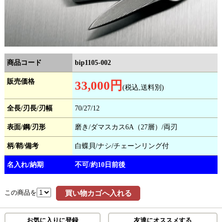
商品コード
bip1105-002
販売価格
33,000円
(税込,送料別)
全長/刃長/刃幅
70/27/12
表面/鋼/刃形
磨き/ダマスカス6A（27層）/両刃
柄/鞘/備考
白蝶貝/ナシ/チェーンリング付
名入れ/納期
不可/約10日前後
この商品を
買い物カゴへ入れる
お気に入りに登録
友達にオススメする